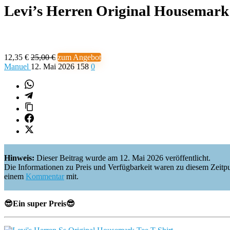
Levi’s Herren Original Housemark
12,35 €
25,00 €
zum Angebot
Manuel
12. Mai 2026
158
0
Hinweis:
Dieser Beitrag wurde am 12. Mai 2026 veröffentlicht.
Die Informationen zu Preis und Verfügbarkeit waren zu diesem Zeitpunkt 
einem
Kommentar
mit.
😎
Ein super Preis
😎