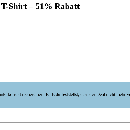
 T-Shirt – 51% Rabatt
korrekt recherchiert. Falls du feststellst, dass der Deal nicht mehr verf