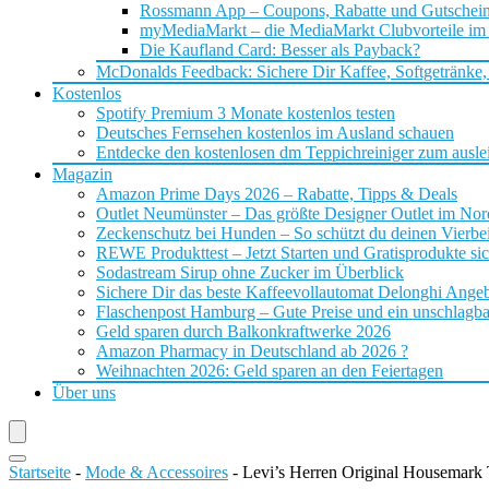
Rossmann App – Coupons, Rabatte und Gutschei
myMediaMarkt – die MediaMarkt Clubvorteile im
Die Kaufland Card: Besser als Payback?
McDonalds Feedback: Sichere Dir Kaffee, Softgetränke,
Kostenlos
Spotify Premium 3 Monate kostenlos testen
Deutsches Fernsehen kostenlos im Ausland schauen
Entdecke den kostenlosen dm Teppichreiniger zum ausle
Magazin
Amazon Prime Days 2026 – Rabatte, Tipps & Deals
Outlet Neumünster – Das größte Designer Outlet im No
Zeckenschutz bei Hunden – So schützt du deinen Vierbei
REWE Produkttest – Jetzt Starten und Gratisprodukte si
Sodastream Sirup ohne Zucker im Überblick
Sichere Dir das beste Kaffeevollautomat Delonghi Ange
Flaschenpost Hamburg – Gute Preise und ein unschlagba
Geld sparen durch Balkonkraftwerke 2026
Amazon Pharmacy in Deutschland ab 2026 ?
Weihnachten 2026: Geld sparen an den Feiertagen
Über uns
Startseite
-
Mode & Accessoires
-
Levi’s Herren Original Housemark 