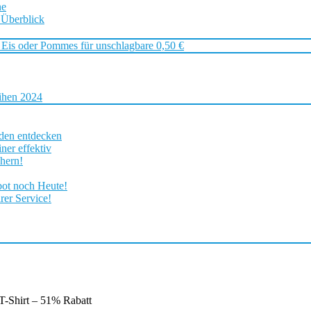
ne
 Überblick
 Eis oder Pommes für unschlagbare 0,50 €
ihen 2024
rden entdecken
ner effektiv
chern!
bot noch Heute!
rer Service!
T-Shirt – 51% Rabatt