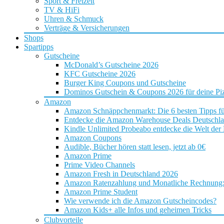
Sport & Freizeit
TV & HiFi
Uhren & Schmuck
Verträge & Versicherungen
Shops
Spartipps
Gutscheine
McDonald’s Gutscheine 2026
KFC Gutscheine 2026
Burger King Coupons und Gutscheine
Dominos Gutschein & Coupons 2026 für deine Piz
Amazon
Amazon Schnäppchenmarkt: Die 6 besten Tipps f
Entdecke die Amazon Warehouse Deals Deutschl
Kindle Unlimited Probeabo entdecke die Welt der
Amazon Coupons
Audible, Bücher hören statt lesen, jetzt ab 0€
Amazon Prime
Prime Video Channels
Amazon Fresh in Deutschland 2026
Amazon Ratenzahlung und Monatliche Rechnung: D
Amazon Prime Student
Wie verwende ich die Amazon Gutscheincodes?
Amazon Kids+ alle Infos und geheimen Tricks
Clubvorteile