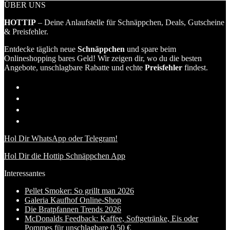
ÜBER UNS
HOTTIP
– Deine Anlaufstelle für Schnäppchen, Deals, Gutscheine
& Preisfehler.
Entdecke täglich neue
Schnäppchen
und spare beim
Onlineshopping bares Geld! Wir zeigen dir, wo du die besten
Angebote, unschlagbare Rabatte und echte
Preisfehler
findest.
Hol Dir WhatsApp oder Telegram!
Hol Dir die Hottip Schnäppchen App
Interessantes
Pellet Smoker: So grillt man 2026
Galeria Kaufhof Online-Shop
Die Bratpfannen Trends 2026
McDonalds Feedback: Kaffee, Softgetränke, Eis oder
Pommes für unschlagbare 0,50 €