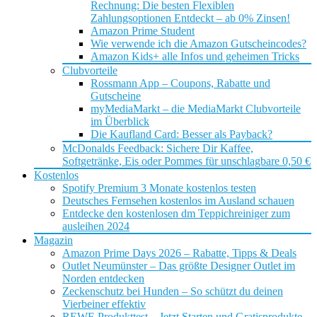
Rechnung: Die besten Flexiblen
Zahlungsoptionen Entdeckt – ab 0% Zinsen!
Amazon Prime Student
Wie verwende ich die Amazon Gutscheincodes?
Amazon Kids+ alle Infos und geheimen Tricks
Clubvorteile
Rossmann App – Coupons, Rabatte und
Gutscheine
myMediaMarkt – die MediaMarkt Clubvorteile
im Überblick
Die Kaufland Card: Besser als Payback?
McDonalds Feedback: Sichere Dir Kaffee,
Softgetränke, Eis oder Pommes für unschlagbare 0,50 €
Kostenlos
Spotify Premium 3 Monate kostenlos testen
Deutsches Fernsehen kostenlos im Ausland schauen
Entdecke den kostenlosen dm Teppichreiniger zum
ausleihen 2024
Magazin
Amazon Prime Days 2026 – Rabatte, Tipps & Deals
Outlet Neumünster – Das größte Designer Outlet im
Norden entdecken
Zeckenschutz bei Hunden – So schützt du deinen
Vierbeiner effektiv
REWE Produkttest – Jetzt Starten und Gratisprodukte