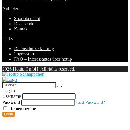
Anbieter
Shopübersicht
Deal senden
Kontakt
Links
Datenschutzerklärung
Impressum
FAQ – Interessantes über hottip
2026 Hottip GmbH. All rights reserved.
Log In
Username
Password
Lost Password?
Remember me
Login