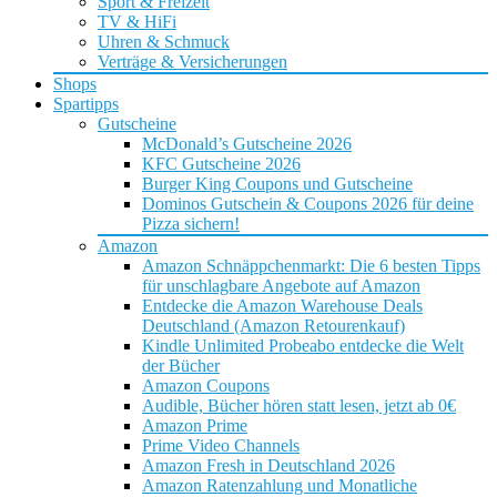
Sport & Freizeit
TV & HiFi
Uhren & Schmuck
Verträge & Versicherungen
Shops
Spartipps
Gutscheine
McDonald’s Gutscheine 2026
KFC Gutscheine 2026
Burger King Coupons und Gutscheine
Dominos Gutschein & Coupons 2026 für deine
Pizza sichern!
Amazon
Amazon Schnäppchenmarkt: Die 6 besten Tipps
für unschlagbare Angebote auf Amazon
Entdecke die Amazon Warehouse Deals
Deutschland (Amazon Retourenkauf)
Kindle Unlimited Probeabo entdecke die Welt
der Bücher
Amazon Coupons
Audible, Bücher hören statt lesen, jetzt ab 0€
Amazon Prime
Prime Video Channels
Amazon Fresh in Deutschland 2026
Amazon Ratenzahlung und Monatliche