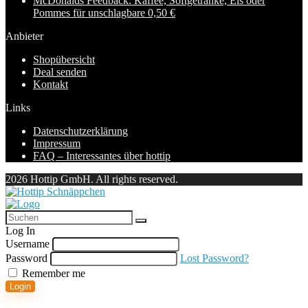
McDonalds Feedback: Kaffee, Softgetränke, Eis oder
Pommes für unschlagbare 0,50 €
Anbieter
Shopübersicht
Deal senden
Kontakt
Links
Datenschutzerklärung
Impressum
FAQ – Interessantes über hottip
2026 Hottip GmbH. All rights reserved.
Log In
Username
Password
Lost Password?
Remember me
Login