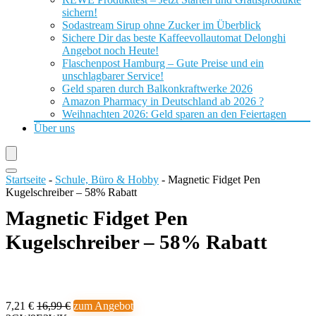
sichern!
Sodastream Sirup ohne Zucker im Überblick
Sichere Dir das beste Kaffeevollautomat Delonghi
Angebot noch Heute!
Flaschenpost Hamburg – Gute Preise und ein
unschlagbarer Service!
Geld sparen durch Balkonkraftwerke 2026
Amazon Pharmacy in Deutschland ab 2026 ?
Weihnachten 2026: Geld sparen an den Feiertagen
Über uns
Startseite
-
Schule, Büro & Hobby
-
Magnetic Fidget Pen
Kugelschreiber – 58% Rabatt
Magnetic Fidget Pen
Kugelschreiber – 58% Rabatt
7,21 €
16,99 €
zum Angebot