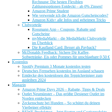
Rechnung: Die besten Flexiblen
Zahlungsoptionen Entdeckt – ab 0% Zinsen!
Amazon Prime Student
Wie verwende ich die Amazon Gutscheincodes?
Amazon Kids+ alle Infos und geheimen Tricks
Clubvorteile
Rossmann App – Coupons, Rabatte und
Gutscheine
myMediaMarkt – die MediaMarkt Clubvorteile
im Überblick
Die Kaufland Card: Besser als Payback?
McDonalds Feedback: Sichere Dir Kaffee,
Softgetränke, Eis oder Pommes für unschlagbare 0,50 €
Kostenlos
Spotify Premium 3 Monate kostenlos testen
Deutsches Fernsehen kostenlos im Ausland schauen
Entdecke den kostenlosen dm Teppichreiniger zum
ausleihen 2024
Magazin
Amazon Prime Days 2026 – Rabatte, Tipps & Deals
Outlet Neumünster – Das größte Designer Outlet im
Norden entdecken
Zeckenschutz bei Hunden – So schützt du deinen
Vierbeiner effektiv
REWE Produkttest – Jetzt Starten und Gratisprodukte