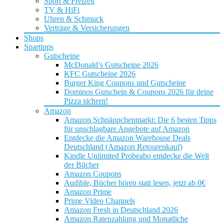
Sport & Freizeit
TV & HiFi
Uhren & Schmuck
Verträge & Versicherungen
Shops
Spartipps
Gutscheine
McDonald’s Gutscheine 2026
KFC Gutscheine 2026
Burger King Coupons und Gutscheine
Dominos Gutschein & Coupons 2026 für deine
Pizza sichern!
Amazon
Amazon Schnäppchenmarkt: Die 6 besten Tipps
für unschlagbare Angebote auf Amazon
Entdecke die Amazon Warehouse Deals
Deutschland (Amazon Retourenkauf)
Kindle Unlimited Probeabo entdecke die Welt
der Bücher
Amazon Coupons
Audible, Bücher hören statt lesen, jetzt ab 0€
Amazon Prime
Prime Video Channels
Amazon Fresh in Deutschland 2026
Amazon Ratenzahlung und Monatliche