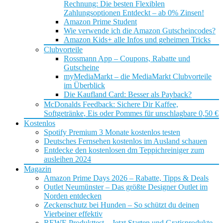
Rechnung: Die besten Flexiblen
Zahlungsoptionen Entdeckt – ab 0% Zinsen!
Amazon Prime Student
Wie verwende ich die Amazon Gutscheincodes?
Amazon Kids+ alle Infos und geheimen Tricks
Clubvorteile
Rossmann App – Coupons, Rabatte und
Gutscheine
myMediaMarkt – die MediaMarkt Clubvorteile
im Überblick
Die Kaufland Card: Besser als Payback?
McDonalds Feedback: Sichere Dir Kaffee,
Softgetränke, Eis oder Pommes für unschlagbare 0,50 €
Kostenlos
Spotify Premium 3 Monate kostenlos testen
Deutsches Fernsehen kostenlos im Ausland schauen
Entdecke den kostenlosen dm Teppichreiniger zum
ausleihen 2024
Magazin
Amazon Prime Days 2026 – Rabatte, Tipps & Deals
Outlet Neumünster – Das größte Designer Outlet im
Norden entdecken
Zeckenschutz bei Hunden – So schützt du deinen
Vierbeiner effektiv
REWE Produkttest – Jetzt Starten und Gratisprodukte