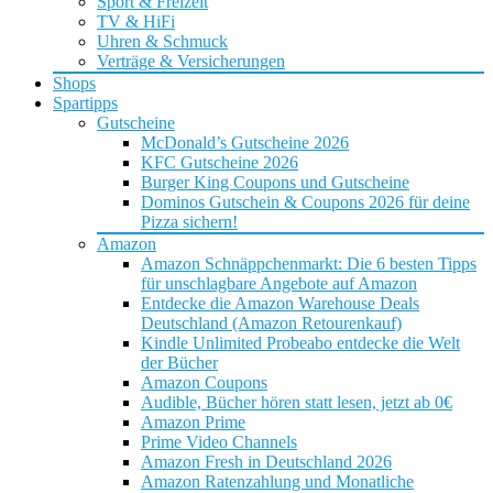
Sport & Freizeit
TV & HiFi
Uhren & Schmuck
Verträge & Versicherungen
Shops
Spartipps
Gutscheine
McDonald’s Gutscheine 2026
KFC Gutscheine 2026
Burger King Coupons und Gutscheine
Dominos Gutschein & Coupons 2026 für deine
Pizza sichern!
Amazon
Amazon Schnäppchenmarkt: Die 6 besten Tipps
für unschlagbare Angebote auf Amazon
Entdecke die Amazon Warehouse Deals
Deutschland (Amazon Retourenkauf)
Kindle Unlimited Probeabo entdecke die Welt
der Bücher
Amazon Coupons
Audible, Bücher hören statt lesen, jetzt ab 0€
Amazon Prime
Prime Video Channels
Amazon Fresh in Deutschland 2026
Amazon Ratenzahlung und Monatliche