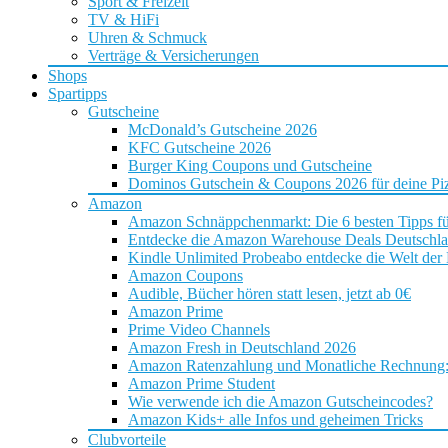
Sport & Freizeit
TV & HiFi
Uhren & Schmuck
Verträge & Versicherungen
Shops
Spartipps
Gutscheine
McDonald’s Gutscheine 2026
KFC Gutscheine 2026
Burger King Coupons und Gutscheine
Dominos Gutschein & Coupons 2026 für deine Piz
Amazon
Amazon Schnäppchenmarkt: Die 6 besten Tipps f
Entdecke die Amazon Warehouse Deals Deutschl
Kindle Unlimited Probeabo entdecke die Welt der
Amazon Coupons
Audible, Bücher hören statt lesen, jetzt ab 0€
Amazon Prime
Prime Video Channels
Amazon Fresh in Deutschland 2026
Amazon Ratenzahlung und Monatliche Rechnung: D
Amazon Prime Student
Wie verwende ich die Amazon Gutscheincodes?
Amazon Kids+ alle Infos und geheimen Tricks
Clubvorteile