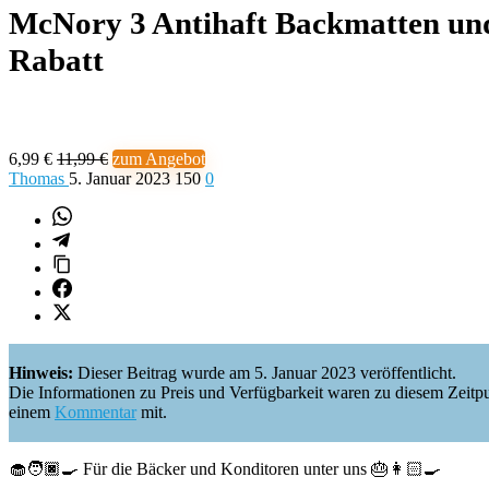
McNory 3 Antihaft Backmatten und
Rabatt
6,99 €
11,99 €
zum Angebot
Thomas
5. Januar 2023
150
0
Hinweis:
Dieser Beitrag wurde am 5. Januar 2023 veröffentlicht.
Die Informationen zu Preis und Verfügbarkeit waren zu diesem Zeitpunkt 
einem
Kommentar
mit.
🧁🧑🏿‍🍳 Für die Bäcker und Konditoren unter uns 🎂👩🏻‍🍳