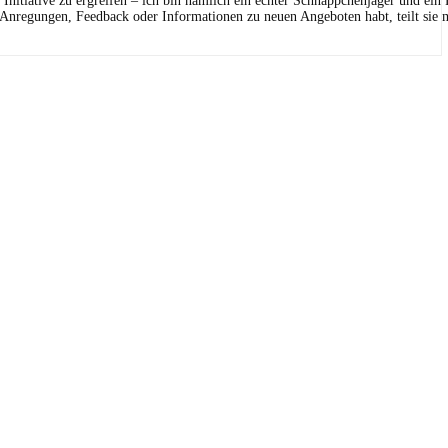
Initiative zu ergreifen – ich bin nämlich ein echter Schnäppchenjäger und ein
 Anregungen, Feedback oder Informationen zu neuen Angeboten habt, teilt sie m