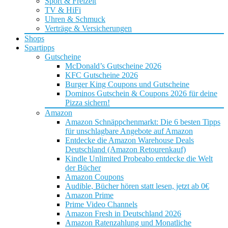
Sport & Freizeit
TV & HiFi
Uhren & Schmuck
Verträge & Versicherungen
Shops
Spartipps
Gutscheine
McDonald’s Gutscheine 2026
KFC Gutscheine 2026
Burger King Coupons und Gutscheine
Dominos Gutschein & Coupons 2026 für deine
Pizza sichern!
Amazon
Amazon Schnäppchenmarkt: Die 6 besten Tipps
für unschlagbare Angebote auf Amazon
Entdecke die Amazon Warehouse Deals
Deutschland (Amazon Retourenkauf)
Kindle Unlimited Probeabo entdecke die Welt
der Bücher
Amazon Coupons
Audible, Bücher hören statt lesen, jetzt ab 0€
Amazon Prime
Prime Video Channels
Amazon Fresh in Deutschland 2026
Amazon Ratenzahlung und Monatliche