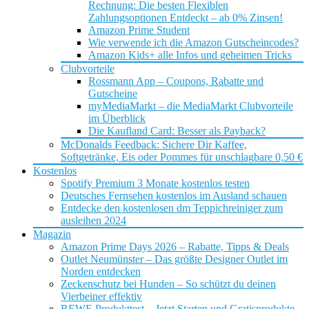
Rechnung: Die besten Flexiblen
Zahlungsoptionen Entdeckt – ab 0% Zinsen!
Amazon Prime Student
Wie verwende ich die Amazon Gutscheincodes?
Amazon Kids+ alle Infos und geheimen Tricks
Clubvorteile
Rossmann App – Coupons, Rabatte und
Gutscheine
myMediaMarkt – die MediaMarkt Clubvorteile
im Überblick
Die Kaufland Card: Besser als Payback?
McDonalds Feedback: Sichere Dir Kaffee,
Softgetränke, Eis oder Pommes für unschlagbare 0,50 €
Kostenlos
Spotify Premium 3 Monate kostenlos testen
Deutsches Fernsehen kostenlos im Ausland schauen
Entdecke den kostenlosen dm Teppichreiniger zum
ausleihen 2024
Magazin
Amazon Prime Days 2026 – Rabatte, Tipps & Deals
Outlet Neumünster – Das größte Designer Outlet im
Norden entdecken
Zeckenschutz bei Hunden – So schützt du deinen
Vierbeiner effektiv
REWE Produkttest – Jetzt Starten und Gratisprodukte