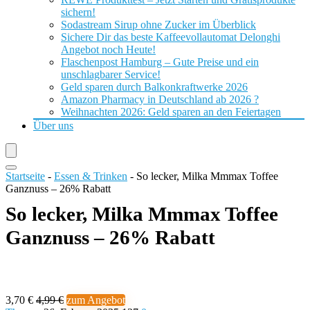
sichern!
Sodastream Sirup ohne Zucker im Überblick
Sichere Dir das beste Kaffeevollautomat Delonghi
Angebot noch Heute!
Flaschenpost Hamburg – Gute Preise und ein
unschlagbarer Service!
Geld sparen durch Balkonkraftwerke 2026
Amazon Pharmacy in Deutschland ab 2026 ?
Weihnachten 2026: Geld sparen an den Feiertagen
Über uns
Startseite
-
Essen & Trinken
-
So lecker, Milka Mmmax Toffee
Ganznuss – 26% Rabatt
So lecker, Milka Mmmax Toffee
Ganznuss – 26% Rabatt
3,70 €
4,99 €
zum Angebot