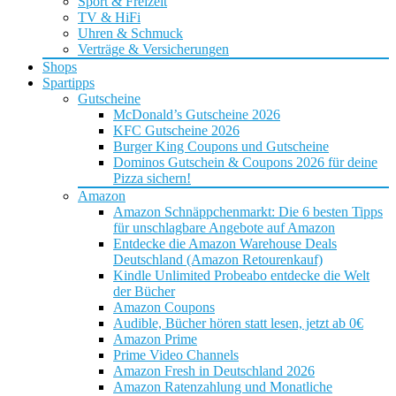
Sport & Freizeit
TV & HiFi
Uhren & Schmuck
Verträge & Versicherungen
Shops
Spartipps
Gutscheine
McDonald’s Gutscheine 2026
KFC Gutscheine 2026
Burger King Coupons und Gutscheine
Dominos Gutschein & Coupons 2026 für deine
Pizza sichern!
Amazon
Amazon Schnäppchenmarkt: Die 6 besten Tipps
für unschlagbare Angebote auf Amazon
Entdecke die Amazon Warehouse Deals
Deutschland (Amazon Retourenkauf)
Kindle Unlimited Probeabo entdecke die Welt
der Bücher
Amazon Coupons
Audible, Bücher hören statt lesen, jetzt ab 0€
Amazon Prime
Prime Video Channels
Amazon Fresh in Deutschland 2026
Amazon Ratenzahlung und Monatliche