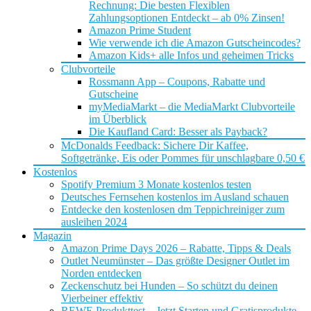
Rechnung: Die besten Flexiblen
Zahlungsoptionen Entdeckt – ab 0% Zinsen!
Amazon Prime Student
Wie verwende ich die Amazon Gutscheincodes?
Amazon Kids+ alle Infos und geheimen Tricks
Clubvorteile
Rossmann App – Coupons, Rabatte und
Gutscheine
myMediaMarkt – die MediaMarkt Clubvorteile
im Überblick
Die Kaufland Card: Besser als Payback?
McDonalds Feedback: Sichere Dir Kaffee,
Softgetränke, Eis oder Pommes für unschlagbare 0,50 €
Kostenlos
Spotify Premium 3 Monate kostenlos testen
Deutsches Fernsehen kostenlos im Ausland schauen
Entdecke den kostenlosen dm Teppichreiniger zum
ausleihen 2024
Magazin
Amazon Prime Days 2026 – Rabatte, Tipps & Deals
Outlet Neumünster – Das größte Designer Outlet im
Norden entdecken
Zeckenschutz bei Hunden – So schützt du deinen
Vierbeiner effektiv
REWE Produkttest – Jetzt Starten und Gratisprodukte