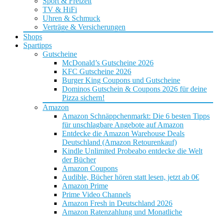
Sport & Freizeit
TV & HiFi
Uhren & Schmuck
Verträge & Versicherungen
Shops
Spartipps
Gutscheine
McDonald’s Gutscheine 2026
KFC Gutscheine 2026
Burger King Coupons und Gutscheine
Dominos Gutschein & Coupons 2026 für deine
Pizza sichern!
Amazon
Amazon Schnäppchenmarkt: Die 6 besten Tipps
für unschlagbare Angebote auf Amazon
Entdecke die Amazon Warehouse Deals
Deutschland (Amazon Retourenkauf)
Kindle Unlimited Probeabo entdecke die Welt
der Bücher
Amazon Coupons
Audible, Bücher hören statt lesen, jetzt ab 0€
Amazon Prime
Prime Video Channels
Amazon Fresh in Deutschland 2026
Amazon Ratenzahlung und Monatliche