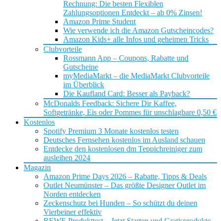
Rechnung: Die besten Flexiblen
Zahlungsoptionen Entdeckt – ab 0% Zinsen!
Amazon Prime Student
Wie verwende ich die Amazon Gutscheincodes?
Amazon Kids+ alle Infos und geheimen Tricks
Clubvorteile
Rossmann App – Coupons, Rabatte und
Gutscheine
myMediaMarkt – die MediaMarkt Clubvorteile
im Überblick
Die Kaufland Card: Besser als Payback?
McDonalds Feedback: Sichere Dir Kaffee,
Softgetränke, Eis oder Pommes für unschlagbare 0,50 €
Kostenlos
Spotify Premium 3 Monate kostenlos testen
Deutsches Fernsehen kostenlos im Ausland schauen
Entdecke den kostenlosen dm Teppichreiniger zum
ausleihen 2024
Magazin
Amazon Prime Days 2026 – Rabatte, Tipps & Deals
Outlet Neumünster – Das größte Designer Outlet im
Norden entdecken
Zeckenschutz bei Hunden – So schützt du deinen
Vierbeiner effektiv
REWE Produkttest – Jetzt Starten und Gratisprodukte