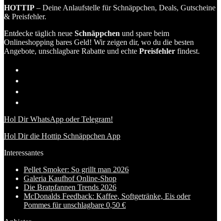
HOTTIP
– Deine Anlaufstelle für Schnäppchen, Deals, Gutscheine
& Preisfehler.
Entdecke täglich neue
Schnäppchen
und spare beim
Onlineshopping bares Geld! Wir zeigen dir, wo du die besten
Angebote, unschlagbare Rabatte und echte
Preisfehler
findest.
Hol Dir WhatsApp oder Telegram!
Hol Dir die Hottip Schnäppchen App
Interessantes
Pellet Smoker: So grillt man 2026
Galeria Kaufhof Online-Shop
Die Bratpfannen Trends 2026
McDonalds Feedback: Kaffee, Softgetränke, Eis oder
Pommes für unschlagbare 0,50 €