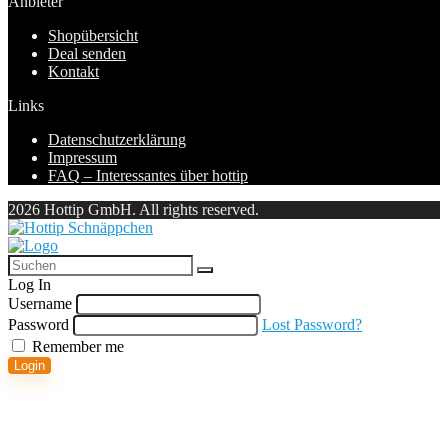
Anbieter
Shopübersicht
Deal senden
Kontakt
Links
Datenschutzerklärung
Impressum
FAQ – Interessantes über hottip
2026 Hottip GmbH. All rights reserved.
Log In
Username
Password
Lost Password?
Remember me
Login