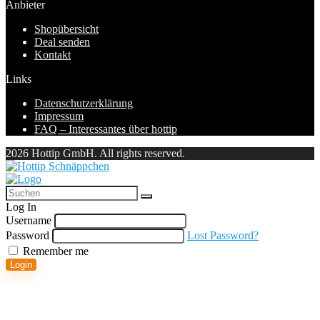
Anbieter
Shopübersicht
Deal senden
Kontakt
Links
Datenschutzerklärung
Impressum
FAQ – Interessantes über hottip
2026 Hottip GmbH. All rights reserved.
Log In
Username
Password
Lost Password?
Remember me
Login