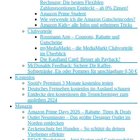
Rechnung: Die besten Flexiblen
Zahlungsoptionen Entdeckt – ab 0% Zinsen!
Amazon Prime Student
Wie verwende ich die Amazon Gutscheincodes?
Amazon Kids+ alle Infos und geheimen Tricks
Clubvorteile
Rossmann App – Coupons, Rabatte und
Gutscheine
myMediaMarkt – die MediaMarkt Clubvorteile
im Überblick
Die Kaufland Card: Besser als Payback?
McDonalds Feedback: Sichere Dir Kaffee,
Softgetränke, Eis oder Pommes für unschlagbare 0,50 €
Kostenlos
Spotify Premium 3 Monate kostenlos testen
Deutsches Fernsehen kostenlos im Ausland schauen
Entdecke den kostenlosen dm Teppichreiniger zum
ausleihen 2024
Magazin
Amazon Prime Days 2026 – Rabatte, Tipps & Deals
Outlet Neumünster – Das größte Designer Outlet im
Norden entdecken
Zeckenschutz bei Hunden – So schützt du deinen
Vierbeiner effektiv
REWE Produkttest – Jetzt Starten und Gratisprodukte