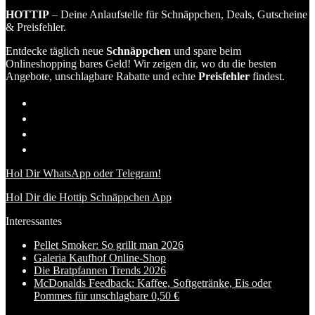
HOTTIP
– Deine Anlaufstelle für Schnäppchen, Deals, Gutscheine
& Preisfehler.
Entdecke täglich neue
Schnäppchen
und spare beim
Onlineshopping bares Geld! Wir zeigen dir, wo du die besten
Angebote, unschlagbare Rabatte und echte
Preisfehler
findest.
Hol Dir WhatsApp oder Telegram!
Hol Dir die Hottip Schnäppchen App
Interessantes
Pellet Smoker: So grillt man 2026
Galeria Kaufhof Online-Shop
Die Bratpfannen Trends 2026
McDonalds Feedback: Kaffee, Softgetränke, Eis oder
Pommes für unschlagbare 0,50 €