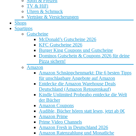
Sport & Freizeit
TV & HiFi
Uhren & Schmuck
Verträge & Versicherungen
Shops
Spartipps
Gutscheine
McDonald’s Gutscheine 2026
KFC Gutscheine 2026
Burger King Coupons und Gutscheine
Dominos Gutschein & Coupons 2026 für deine
Pizza sichern!
Amazon
Amazon Schnäppchenmarkt: Die 6 besten Tipps
für unschlagbare Angebote auf Amazon
Entdecke die Amazon Warehouse Deals
Deutschland (Amazon Retourenkauf)
Kindle Unlimited Probeabo entdecke die Welt
der Bücher
Amazon Coupons
Audible, Bücher hören statt lesen, jetzt ab 0€
Amazon Prime
Prime Video Channels
Amazon Fresh in Deutschland 2026
Amazon Ratenzahlung und Monatliche