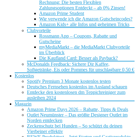
Rechnung: Die besten Flexiblen
Zahlungsoptionen Entdeckt – ab 0% Zinsen!
Amazon Prime Student
Wie verwende ich die Amazon Gutscheincodes?
Amazon Kids+ alle Infos und geheimen Tricks
Clubvorteile
Rossmann App – Coupons, Rabatte und
Gutscheine
myMediaMarkt – die MediaMarkt Clubvorteile
im Überblick
Die Kaufland Card: Besser als Payback?
McDonalds Feedback: Sichere Dir Kaffee,
Softgetränke, Eis oder Pommes für unschlagbare 0,50 €
Kostenlos
Spotify Premium 3 Monate kostenlos testen
Deutsches Fernsehen kostenlos im Ausland schauen
Entdecke den kostenlosen dm Teppichreiniger zum
ausleihen 2024
Magazin
Amazon Prime Days 2026 – Rabatte, Tipps & Deals
Outlet Neumünster – Das größte Designer Outlet im
Norden entdecken
Zeckenschutz bei Hunden – So schützt du deinen
Vierbeiner effektiv
REWE Produkttest – Jetzt Starten und Gratisprodukte