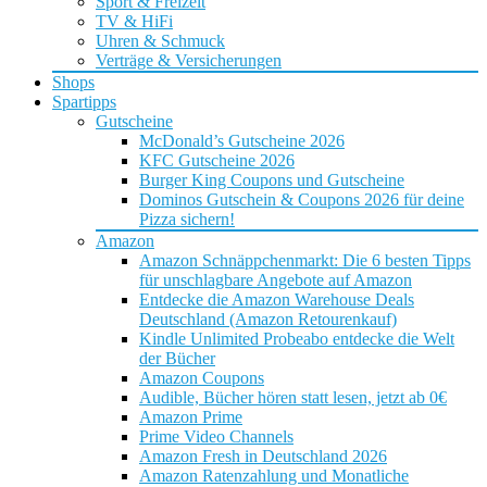
Sport & Freizeit
TV & HiFi
Uhren & Schmuck
Verträge & Versicherungen
Shops
Spartipps
Gutscheine
McDonald’s Gutscheine 2026
KFC Gutscheine 2026
Burger King Coupons und Gutscheine
Dominos Gutschein & Coupons 2026 für deine
Pizza sichern!
Amazon
Amazon Schnäppchenmarkt: Die 6 besten Tipps
für unschlagbare Angebote auf Amazon
Entdecke die Amazon Warehouse Deals
Deutschland (Amazon Retourenkauf)
Kindle Unlimited Probeabo entdecke die Welt
der Bücher
Amazon Coupons
Audible, Bücher hören statt lesen, jetzt ab 0€
Amazon Prime
Prime Video Channels
Amazon Fresh in Deutschland 2026
Amazon Ratenzahlung und Monatliche