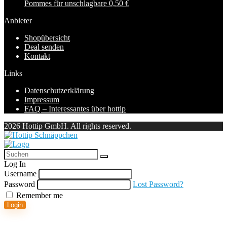
Pommes für unschlagbare 0,50 €
Anbieter
Shopübersicht
Deal senden
Kontakt
Links
Datenschutzerklärung
Impressum
FAQ – Interessantes über hottip
2026 Hottip GmbH. All rights reserved.
Log In
Username
Password
Lost Password?
Remember me
Login