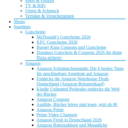
Sport & Freizeit
TV & HiFi
Uhren & Schmuck
Verträge & Versicherungen
Shops
Spartipps
Gutscheine
McDonald’s Gutscheine 2026
KFC Gutscheine 2026
Burger King Coupons und Gutscheine
Dominos Gutschein & Coupons 2026 für deine
Pizza sichern!
Amazon
Amazon Schnäppchenmarkt: Die 6 besten Tipps
für unschlagbare Angebote auf Amazon
Entdecke die Amazon Warehouse Deals
Deutschland (Amazon Retourenkauf)
Kindle Unlimited Probeabo entdecke die Welt
der Bücher
Amazon Coupons
Audible, Bücher hören statt lesen, jetzt ab 0€
Amazon Prime
Prime Video Channels
Amazon Fresh in Deutschland 2026
Amazon Ratenzahlung und Monatliche