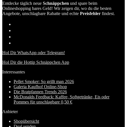
Entdecke täglich neue
Schnäppchen
und spare beim
Onlineshopping bares Geld! Wir zeigen dir, wo du die besten
Angebote, unschlagbare Rabatte und echte
Preisfehler
findest.
Hol Dir WhatsApp oder Telegram!
Hol Dir die Hottip Schnäppchen App
Interessantes
Pellet Smoker: So grillt man 2026
Galeria Kaufhof Online-Shop
Die Bratpfannen Trends 2026
McDonalds Feedback: Kaffee, Softgetränke, Eis oder
Pommes für unschlagbare 0,50 €
Anbieter
Shopübersicht
Deal senden