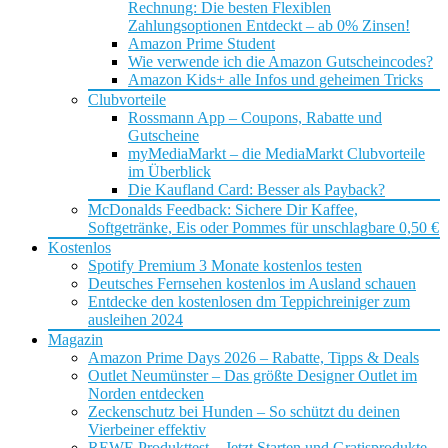
Rechnung: Die besten Flexiblen
Zahlungsoptionen Entdeckt – ab 0% Zinsen!
Amazon Prime Student
Wie verwende ich die Amazon Gutscheincodes?
Amazon Kids+ alle Infos und geheimen Tricks
Clubvorteile
Rossmann App – Coupons, Rabatte und
Gutscheine
myMediaMarkt – die MediaMarkt Clubvorteile
im Überblick
Die Kaufland Card: Besser als Payback?
McDonalds Feedback: Sichere Dir Kaffee,
Softgetränke, Eis oder Pommes für unschlagbare 0,50 €
Kostenlos
Spotify Premium 3 Monate kostenlos testen
Deutsches Fernsehen kostenlos im Ausland schauen
Entdecke den kostenlosen dm Teppichreiniger zum
ausleihen 2024
Magazin
Amazon Prime Days 2026 – Rabatte, Tipps & Deals
Outlet Neumünster – Das größte Designer Outlet im
Norden entdecken
Zeckenschutz bei Hunden – So schützt du deinen
Vierbeiner effektiv
REWE Produkttest – Jetzt Starten und Gratisprodukte