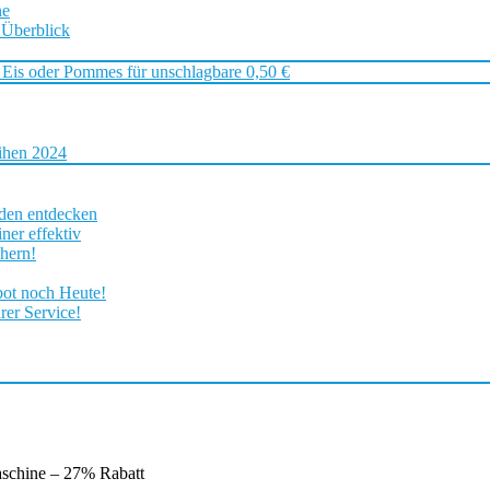
ne
 Überblick
 Eis oder Pommes für unschlagbare 0,50 €
ihen 2024
rden entdecken
ner effektiv
chern!
bot noch Heute!
rer Service!
aschine – 27% Rabatt