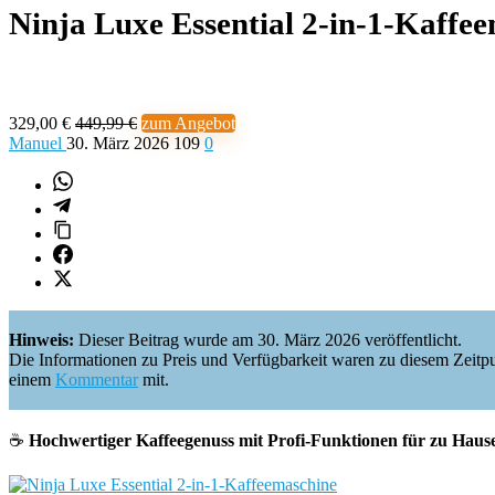
Ninja Luxe Essential 2-in-1-Kaffe
329,00 €
449,99 €
zum Angebot
Manuel
30. März 2026
109
0
Hinweis:
Dieser Beitrag wurde am 30. März 2026 veröffentlicht.
Die Informationen zu Preis und Verfügbarkeit waren zu diesem Zeitpunkt 
einem
Kommentar
mit.
☕️
Hochwertiger Kaffeegenuss mit Profi-Funktionen für zu Haus