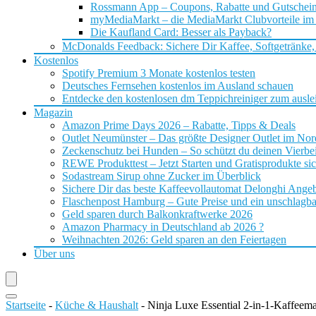
Rossmann App – Coupons, Rabatte und Gutschei
myMediaMarkt – die MediaMarkt Clubvorteile im
Die Kaufland Card: Besser als Payback?
McDonalds Feedback: Sichere Dir Kaffee, Softgetränke,
Kostenlos
Spotify Premium 3 Monate kostenlos testen
Deutsches Fernsehen kostenlos im Ausland schauen
Entdecke den kostenlosen dm Teppichreiniger zum ausle
Magazin
Amazon Prime Days 2026 – Rabatte, Tipps & Deals
Outlet Neumünster – Das größte Designer Outlet im No
Zeckenschutz bei Hunden – So schützt du deinen Vierbei
REWE Produkttest – Jetzt Starten und Gratisprodukte si
Sodastream Sirup ohne Zucker im Überblick
Sichere Dir das beste Kaffeevollautomat Delonghi Ange
Flaschenpost Hamburg – Gute Preise und ein unschlagba
Geld sparen durch Balkonkraftwerke 2026
Amazon Pharmacy in Deutschland ab 2026 ?
Weihnachten 2026: Geld sparen an den Feiertagen
Über uns
Startseite
-
Küche & Haushalt
-
Ninja Luxe Essential 2-in-1-Kaffeem