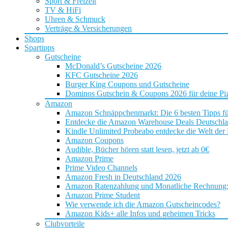
Sport & Freizeit
TV & HiFi
Uhren & Schmuck
Verträge & Versicherungen
Shops
Spartipps
Gutscheine
McDonald’s Gutscheine 2026
KFC Gutscheine 2026
Burger King Coupons und Gutscheine
Dominos Gutschein & Coupons 2026 für deine Piz
Amazon
Amazon Schnäppchenmarkt: Die 6 besten Tipps f
Entdecke die Amazon Warehouse Deals Deutschl
Kindle Unlimited Probeabo entdecke die Welt der
Amazon Coupons
Audible, Bücher hören statt lesen, jetzt ab 0€
Amazon Prime
Prime Video Channels
Amazon Fresh in Deutschland 2026
Amazon Ratenzahlung und Monatliche Rechnung: D
Amazon Prime Student
Wie verwende ich die Amazon Gutscheincodes?
Amazon Kids+ alle Infos und geheimen Tricks
Clubvorteile