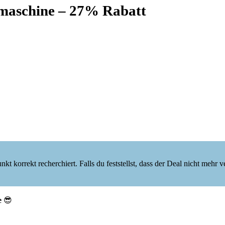
emaschine – 27% Rabatt
korrekt recherchiert. Falls du feststellst, dass der Deal nicht mehr verf
e
😎