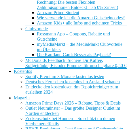
Rechnung: Die besten Flexiblen
Zahlungsoptionen Entdeckt – ab 0% Zinsen!
Amazon Prime Student
Wie verwende ich die Amazon Gutscheincodes?
Amazon Kids+ alle Infos und geheimen Tricks
Clubvorteile
Rossmann App – Coupons, Rabatte und
Gutscheine
myMediaMarkt – die MediaMarkt Clubvorteile
im Überblick
Die Kaufland Card: Besser als Payback?
McDonalds Feedback: Sichere Dir Kaffee,
Softgetränke, Eis oder Pommes für unschlagbare 0,50 €
Kostenlos
Spotify Premium 3 Monate kostenlos testen
Deutsches Fernsehen kostenlos im Ausland schauen
Entdecke den kostenlosen dm Teppichreiniger zum
ausleihen 2024
Magazin
Amazon Prime Days 2026 – Rabatte, Tipps & Deals
Outlet Neumünster – Das größte Designer Outlet im
Norden entdecken
Zeckenschutz bei Hunden – So schützt du deinen
Vierbeiner effektiv
REWE Produkttest – Jetzt Starten und Gratisprodukte