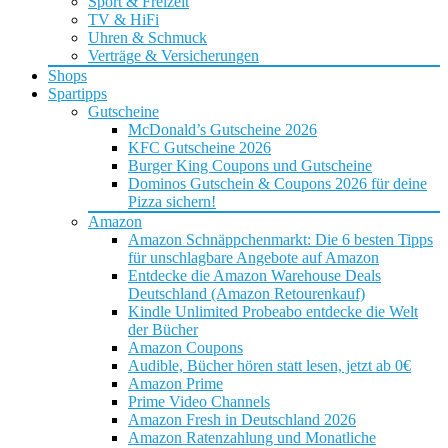
Sport & Freizeit
TV & HiFi
Uhren & Schmuck
Verträge & Versicherungen
Shops
Spartipps
Gutscheine
McDonald’s Gutscheine 2026
KFC Gutscheine 2026
Burger King Coupons und Gutscheine
Dominos Gutschein & Coupons 2026 für deine
Pizza sichern!
Amazon
Amazon Schnäppchenmarkt: Die 6 besten Tipps
für unschlagbare Angebote auf Amazon
Entdecke die Amazon Warehouse Deals
Deutschland (Amazon Retourenkauf)
Kindle Unlimited Probeabo entdecke die Welt
der Bücher
Amazon Coupons
Audible, Bücher hören statt lesen, jetzt ab 0€
Amazon Prime
Prime Video Channels
Amazon Fresh in Deutschland 2026
Amazon Ratenzahlung und Monatliche