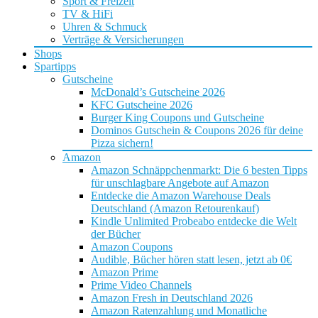
Sport & Freizeit
TV & HiFi
Uhren & Schmuck
Verträge & Versicherungen
Shops
Spartipps
Gutscheine
McDonald’s Gutscheine 2026
KFC Gutscheine 2026
Burger King Coupons und Gutscheine
Dominos Gutschein & Coupons 2026 für deine
Pizza sichern!
Amazon
Amazon Schnäppchenmarkt: Die 6 besten Tipps
für unschlagbare Angebote auf Amazon
Entdecke die Amazon Warehouse Deals
Deutschland (Amazon Retourenkauf)
Kindle Unlimited Probeabo entdecke die Welt
der Bücher
Amazon Coupons
Audible, Bücher hören statt lesen, jetzt ab 0€
Amazon Prime
Prime Video Channels
Amazon Fresh in Deutschland 2026
Amazon Ratenzahlung und Monatliche