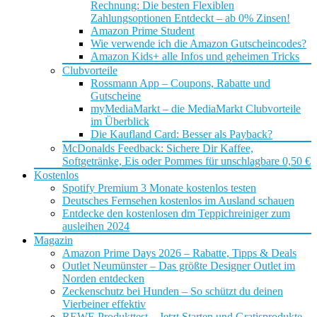
Rechnung: Die besten Flexiblen
Zahlungsoptionen Entdeckt – ab 0% Zinsen!
Amazon Prime Student
Wie verwende ich die Amazon Gutscheincodes?
Amazon Kids+ alle Infos und geheimen Tricks
Clubvorteile
Rossmann App – Coupons, Rabatte und
Gutscheine
myMediaMarkt – die MediaMarkt Clubvorteile
im Überblick
Die Kaufland Card: Besser als Payback?
McDonalds Feedback: Sichere Dir Kaffee,
Softgetränke, Eis oder Pommes für unschlagbare 0,50 €
Kostenlos
Spotify Premium 3 Monate kostenlos testen
Deutsches Fernsehen kostenlos im Ausland schauen
Entdecke den kostenlosen dm Teppichreiniger zum
ausleihen 2024
Magazin
Amazon Prime Days 2026 – Rabatte, Tipps & Deals
Outlet Neumünster – Das größte Designer Outlet im
Norden entdecken
Zeckenschutz bei Hunden – So schützt du deinen
Vierbeiner effektiv
REWE Produkttest – Jetzt Starten und Gratisprodukte