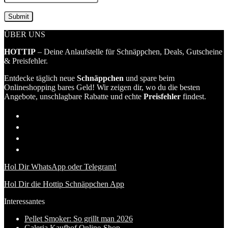
ÜBER UNS
HOTTIP
– Deine Anlaufstelle für Schnäppchen, Deals, Gutscheine
& Preisfehler.
Entdecke täglich neue
Schnäppchen
und spare beim
Onlineshopping bares Geld! Wir zeigen dir, wo du die besten
Angebote, unschlagbare Rabatte und echte
Preisfehler
findest.
Hol Dir WhatsApp oder Telegram!
Hol Dir die Hottip Schnäppchen App
Interessantes
Pellet Smoker: So grillt man 2026
Galeria Kaufhof Online-Shop