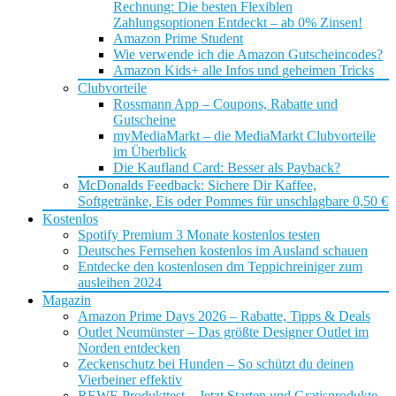
Rechnung: Die besten Flexiblen
Zahlungsoptionen Entdeckt – ab 0% Zinsen!
Amazon Prime Student
Wie verwende ich die Amazon Gutscheincodes?
Amazon Kids+ alle Infos und geheimen Tricks
Clubvorteile
Rossmann App – Coupons, Rabatte und
Gutscheine
myMediaMarkt – die MediaMarkt Clubvorteile
im Überblick
Die Kaufland Card: Besser als Payback?
McDonalds Feedback: Sichere Dir Kaffee,
Softgetränke, Eis oder Pommes für unschlagbare 0,50 €
Kostenlos
Spotify Premium 3 Monate kostenlos testen
Deutsches Fernsehen kostenlos im Ausland schauen
Entdecke den kostenlosen dm Teppichreiniger zum
ausleihen 2024
Magazin
Amazon Prime Days 2026 – Rabatte, Tipps & Deals
Outlet Neumünster – Das größte Designer Outlet im
Norden entdecken
Zeckenschutz bei Hunden – So schützt du deinen
Vierbeiner effektiv
REWE Produkttest – Jetzt Starten und Gratisprodukte