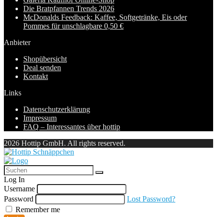
Die Bratpfannen Trends 2026
McDonalds Feedback: Kaffee, Softgetränke, Eis oder
Pommes für unschlagbare 0,50 €
Anbieter
Shopübersicht
Deal senden
Kontakt
Links
Datenschutzerklärung
Impressum
FAQ – Interessantes über hottip
2026 Hottip GmbH. All rights reserved.
Log In
Username
Password
Lost Password?
Remember me