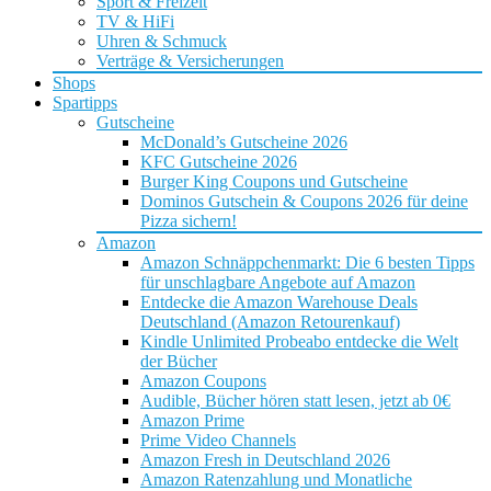
Sport & Freizeit
TV & HiFi
Uhren & Schmuck
Verträge & Versicherungen
Shops
Spartipps
Gutscheine
McDonald’s Gutscheine 2026
KFC Gutscheine 2026
Burger King Coupons und Gutscheine
Dominos Gutschein & Coupons 2026 für deine
Pizza sichern!
Amazon
Amazon Schnäppchenmarkt: Die 6 besten Tipps
für unschlagbare Angebote auf Amazon
Entdecke die Amazon Warehouse Deals
Deutschland (Amazon Retourenkauf)
Kindle Unlimited Probeabo entdecke die Welt
der Bücher
Amazon Coupons
Audible, Bücher hören statt lesen, jetzt ab 0€
Amazon Prime
Prime Video Channels
Amazon Fresh in Deutschland 2026
Amazon Ratenzahlung und Monatliche