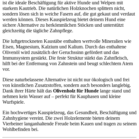
ist die ideale Beschäftigung für aktive Hunde und Welpen mit
starkem Kautrieb. Die natürlichen Holzknochen splittern nicht,
sondern lösen sich in weiche Fasern auf, die gut gekaut und verdaut
werden können. Dieses Kauspielzeug bietet deinem Hund eine
sichere Alternative zu herkömmlichen Stöcken und unterstützt
gleichzeitig die tägliche Zahnpflege.
Die luftgetrockneten Kaustäbe enthalten wertvolle Mineralien wie
Eisen, Magnesium, Kalzium und Kalium. Durch das enthaltene
Olivenöl wird zusätzlich der Geruchssinn gefördert und das
Immunsystem gestärkt. Die feste Struktur stärkt das Zahnfleisch,
hilft bei der Entfernung von Zahnstein und beugt schlechtem Atem
vor.
Diese naturbelassene Alternative ist nicht nur ökologisch und frei
von künstlichen Zusatzstoffen, sondern auch besonders langlebig.
Dank ihrer Härte hält das
Olivenholz für Hunde
lange stand und
nehmen kein Wasser auf – perfekt für Kauphasen und kleine
Wurfspiele.
Ein hochwertiges Kauspielzeug, das Gesundheit, Beschäftigung und
Zahnhygiene vereint. Die zwei Holzelemente bieten deinem
Vierbeiner langanhaltende Freude beim Kauen und tragen zu seinem
Wohlbefinden bei.