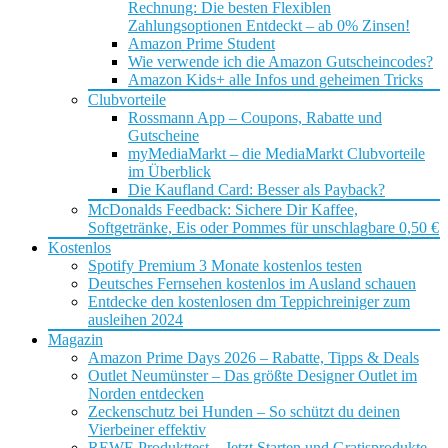
Rechnung: Die besten Flexiblen
Zahlungsoptionen Entdeckt – ab 0% Zinsen!
Amazon Prime Student
Wie verwende ich die Amazon Gutscheincodes?
Amazon Kids+ alle Infos und geheimen Tricks
Clubvorteile
Rossmann App – Coupons, Rabatte und
Gutscheine
myMediaMarkt – die MediaMarkt Clubvorteile
im Überblick
Die Kaufland Card: Besser als Payback?
McDonalds Feedback: Sichere Dir Kaffee,
Softgetränke, Eis oder Pommes für unschlagbare 0,50 €
Kostenlos
Spotify Premium 3 Monate kostenlos testen
Deutsches Fernsehen kostenlos im Ausland schauen
Entdecke den kostenlosen dm Teppichreiniger zum
ausleihen 2024
Magazin
Amazon Prime Days 2026 – Rabatte, Tipps & Deals
Outlet Neumünster – Das größte Designer Outlet im
Norden entdecken
Zeckenschutz bei Hunden – So schützt du deinen
Vierbeiner effektiv
REWE Produkttest – Jetzt Starten und Gratisprodukte