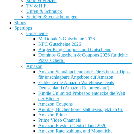
Sport & Freizeit
TV & HiFi
Uhren & Schmuck
Verträge & Versicherungen
Shops
Spartipps
Gutscheine
McDonald’s Gutscheine 2026
KFC Gutscheine 2026
Burger King Coupons und Gutscheine
Dominos Gutschein & Coupons 2026 für deine
Pizza sichern!
Amazon
Amazon Schnäppchenmarkt: Die 6 besten Tipps
für unschlagbare Angebote auf Amazon
Entdecke die Amazon Warehouse Deals
Deutschland (Amazon Retourenkauf)
Kindle Unlimited Probeabo entdecke die Welt
der Bücher
Amazon Coupons
Audible, Bücher hören statt lesen, jetzt ab 0€
Amazon Prime
Prime Video Channels
Amazon Fresh in Deutschland 2026
Amazon Ratenzahlung und Monatliche