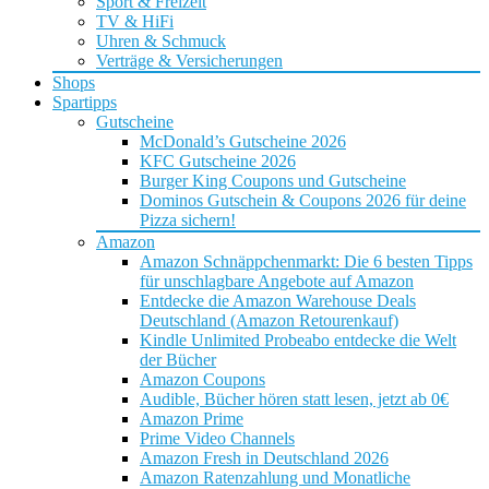
Sport & Freizeit
TV & HiFi
Uhren & Schmuck
Verträge & Versicherungen
Shops
Spartipps
Gutscheine
McDonald’s Gutscheine 2026
KFC Gutscheine 2026
Burger King Coupons und Gutscheine
Dominos Gutschein & Coupons 2026 für deine
Pizza sichern!
Amazon
Amazon Schnäppchenmarkt: Die 6 besten Tipps
für unschlagbare Angebote auf Amazon
Entdecke die Amazon Warehouse Deals
Deutschland (Amazon Retourenkauf)
Kindle Unlimited Probeabo entdecke die Welt
der Bücher
Amazon Coupons
Audible, Bücher hören statt lesen, jetzt ab 0€
Amazon Prime
Prime Video Channels
Amazon Fresh in Deutschland 2026
Amazon Ratenzahlung und Monatliche