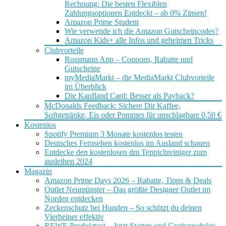
Rechnung: Die besten Flexiblen
Zahlungsoptionen Entdeckt – ab 0% Zinsen!
Amazon Prime Student
Wie verwende ich die Amazon Gutscheincodes?
Amazon Kids+ alle Infos und geheimen Tricks
Clubvorteile
Rossmann App – Coupons, Rabatte und
Gutscheine
myMediaMarkt – die MediaMarkt Clubvorteile
im Überblick
Die Kaufland Card: Besser als Payback?
McDonalds Feedback: Sichere Dir Kaffee,
Softgetränke, Eis oder Pommes für unschlagbare 0,50 €
Kostenlos
Spotify Premium 3 Monate kostenlos testen
Deutsches Fernsehen kostenlos im Ausland schauen
Entdecke den kostenlosen dm Teppichreiniger zum
ausleihen 2024
Magazin
Amazon Prime Days 2026 – Rabatte, Tipps & Deals
Outlet Neumünster – Das größte Designer Outlet im
Norden entdecken
Zeckenschutz bei Hunden – So schützt du deinen
Vierbeiner effektiv
REWE Produkttest – Jetzt Starten und Gratisprodukte