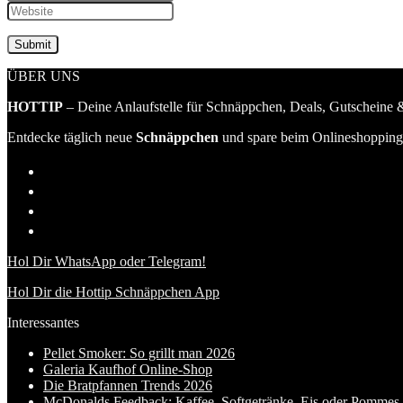
ÜBER UNS
HOTTIP
– Deine Anlaufstelle für Schnäppchen, Deals, Gutscheine &
Entdecke täglich neue
Schnäppchen
und spare beim Onlineshopping 
Hol Dir WhatsApp oder Telegram!
Hol Dir die Hottip Schnäppchen App
Interessantes
Pellet Smoker: So grillt man 2026
Galeria Kaufhof Online-Shop
Die Bratpfannen Trends 2026
McDonalds Feedback: Kaffee, Softgetränke, Eis oder Pommes f