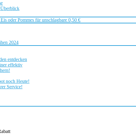
ne
 Überblick
 Eis oder Pommes für unschlagbare 0,50 €
ihen 2024
rden entdecken
ner effektiv
chern!
bot noch Heute!
rer Service!
abatt