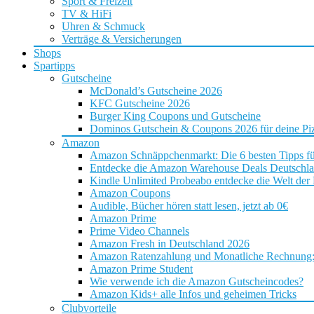
Sport & Freizeit
TV & HiFi
Uhren & Schmuck
Verträge & Versicherungen
Shops
Spartipps
Gutscheine
McDonald’s Gutscheine 2026
KFC Gutscheine 2026
Burger King Coupons und Gutscheine
Dominos Gutschein & Coupons 2026 für deine Piz
Amazon
Amazon Schnäppchenmarkt: Die 6 besten Tipps f
Entdecke die Amazon Warehouse Deals Deutschl
Kindle Unlimited Probeabo entdecke die Welt der
Amazon Coupons
Audible, Bücher hören statt lesen, jetzt ab 0€
Amazon Prime
Prime Video Channels
Amazon Fresh in Deutschland 2026
Amazon Ratenzahlung und Monatliche Rechnung: D
Amazon Prime Student
Wie verwende ich die Amazon Gutscheincodes?
Amazon Kids+ alle Infos und geheimen Tricks
Clubvorteile