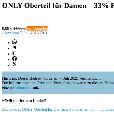
ONLY Oberteil für Damen – 33% 
9,99 €
14,99 €
zum Angebot
Alexandra
7. Juli 2025
78
0
Hinweis:
Dieser Beitrag wurde am 7. Juli 2025 veröffentlicht.
Die Informationen zu Preis und Verfügbarkeit waren zu diesem Zeitpunkt 
einem
Kommentar
mit.
🥰
Mit modernem Look
🥰