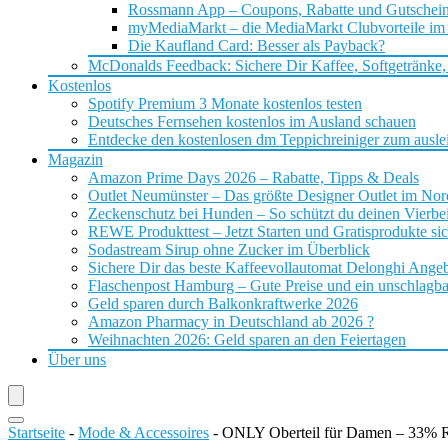
Rossmann App – Coupons, Rabatte und Gutschei
myMediaMarkt – die MediaMarkt Clubvorteile im
Die Kaufland Card: Besser als Payback?
McDonalds Feedback: Sichere Dir Kaffee, Softgetränke,
Kostenlos
Spotify Premium 3 Monate kostenlos testen
Deutsches Fernsehen kostenlos im Ausland schauen
Entdecke den kostenlosen dm Teppichreiniger zum ausle
Magazin
Amazon Prime Days 2026 – Rabatte, Tipps & Deals
Outlet Neumünster – Das größte Designer Outlet im No
Zeckenschutz bei Hunden – So schützt du deinen Vierbei
REWE Produkttest – Jetzt Starten und Gratisprodukte si
Sodastream Sirup ohne Zucker im Überblick
Sichere Dir das beste Kaffeevollautomat Delonghi Ange
Flaschenpost Hamburg – Gute Preise und ein unschlagba
Geld sparen durch Balkonkraftwerke 2026
Amazon Pharmacy in Deutschland ab 2026 ?
Weihnachten 2026: Geld sparen an den Feiertagen
Über uns
Startseite
-
Mode & Accessoires
-
ONLY Oberteil für Damen – 33% R