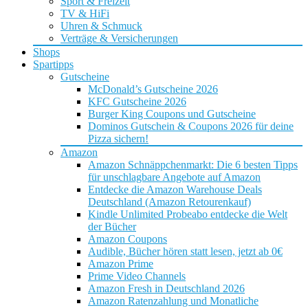
Sport & Freizeit
TV & HiFi
Uhren & Schmuck
Verträge & Versicherungen
Shops
Spartipps
Gutscheine
McDonald’s Gutscheine 2026
KFC Gutscheine 2026
Burger King Coupons und Gutscheine
Dominos Gutschein & Coupons 2026 für deine
Pizza sichern!
Amazon
Amazon Schnäppchenmarkt: Die 6 besten Tipps
für unschlagbare Angebote auf Amazon
Entdecke die Amazon Warehouse Deals
Deutschland (Amazon Retourenkauf)
Kindle Unlimited Probeabo entdecke die Welt
der Bücher
Amazon Coupons
Audible, Bücher hören statt lesen, jetzt ab 0€
Amazon Prime
Prime Video Channels
Amazon Fresh in Deutschland 2026
Amazon Ratenzahlung und Monatliche