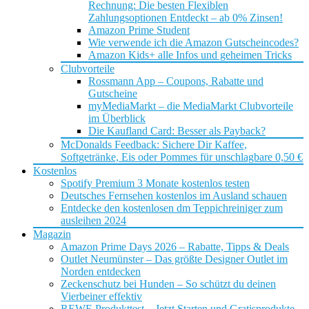
Rechnung: Die besten Flexiblen
Zahlungsoptionen Entdeckt – ab 0% Zinsen!
Amazon Prime Student
Wie verwende ich die Amazon Gutscheincodes?
Amazon Kids+ alle Infos und geheimen Tricks
Clubvorteile
Rossmann App – Coupons, Rabatte und
Gutscheine
myMediaMarkt – die MediaMarkt Clubvorteile
im Überblick
Die Kaufland Card: Besser als Payback?
McDonalds Feedback: Sichere Dir Kaffee,
Softgetränke, Eis oder Pommes für unschlagbare 0,50 €
Kostenlos
Spotify Premium 3 Monate kostenlos testen
Deutsches Fernsehen kostenlos im Ausland schauen
Entdecke den kostenlosen dm Teppichreiniger zum
ausleihen 2024
Magazin
Amazon Prime Days 2026 – Rabatte, Tipps & Deals
Outlet Neumünster – Das größte Designer Outlet im
Norden entdecken
Zeckenschutz bei Hunden – So schützt du deinen
Vierbeiner effektiv
REWE Produkttest – Jetzt Starten und Gratisprodukte