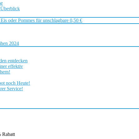
ne
 Überblick
 Eis oder Pommes für unschlagbare 0,50 €
ihen 2024
rden entdecken
ner effektiv
chern!
bot noch Heute!
rer Service!
 Rabatt