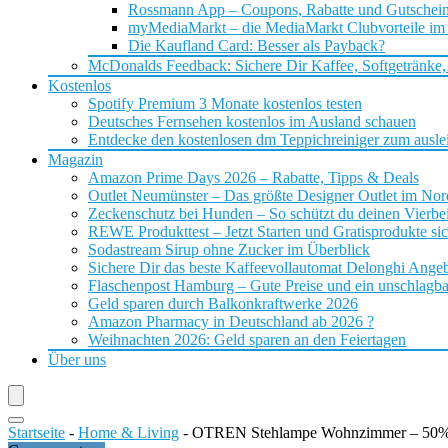
Rossmann App – Coupons, Rabatte und Gutschei
myMediaMarkt – die MediaMarkt Clubvorteile im
Die Kaufland Card: Besser als Payback?
McDonalds Feedback: Sichere Dir Kaffee, Softgetränke,
Kostenlos
Spotify Premium 3 Monate kostenlos testen
Deutsches Fernsehen kostenlos im Ausland schauen
Entdecke den kostenlosen dm Teppichreiniger zum ausle
Magazin
Amazon Prime Days 2026 – Rabatte, Tipps & Deals
Outlet Neumünster – Das größte Designer Outlet im No
Zeckenschutz bei Hunden – So schützt du deinen Vierbei
REWE Produkttest – Jetzt Starten und Gratisprodukte si
Sodastream Sirup ohne Zucker im Überblick
Sichere Dir das beste Kaffeevollautomat Delonghi Ange
Flaschenpost Hamburg – Gute Preise und ein unschlagba
Geld sparen durch Balkonkraftwerke 2026
Amazon Pharmacy in Deutschland ab 2026 ?
Weihnachten 2026: Geld sparen an den Feiertagen
Über uns
Startseite
-
Home & Living
-
OTREN Stehlampe Wohnzimmer – 50%