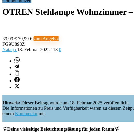
Coupon nutzen
OTREN Stehlampe Wohnzimmer –
39,99 €
79,99 €
zum Angebot
FG9U898Z
Natalja
18. Februar 2025
118
0
Hinweis:
Dieser Beitrag wurde am 18. Februar 2025 veröffentlicht.
Die Informationen zu Preis und Verfügbarkeit waren zu diesem Zeitpunkt 
einem
Kommentar
mit.
💡Deine vielseitige Beleuchtungslösung für jeden Raum💡