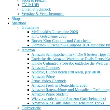
Sport & Freizeit
TV & HiFi
Uhren & Schmuck
Verträge & Versicherungen
Shops
Spartipps
Gutscheine
McDonald’s Gutscheine 2026
KFC Gutscheine 2026
Burger King Coupons und Gutscheine
Dominos Gutschein & Coupons 2026 für deine Piz
Amazon
Amazon Schnäppchenmarkt: Die 6 besten Tipps f
Entdecke die Amazon Warehouse Deals Deutschl
Kindle Unlimited Probeabo entdecke die Welt der
Amazon Coupons
Audible, Bücher hören statt lesen, jetzt ab 0€
Amazon Prime
Prime Video Channels
Amazon Fresh in Deutschland 2026
Amazon Ratenzahlung und Monatliche Rechnung: D
Amazon Prime Student
Wie verwende ich die Amazon Gutscheincodes?
Amazon Kids+ alle Infos und geheimen Tricks
Clubvorteile