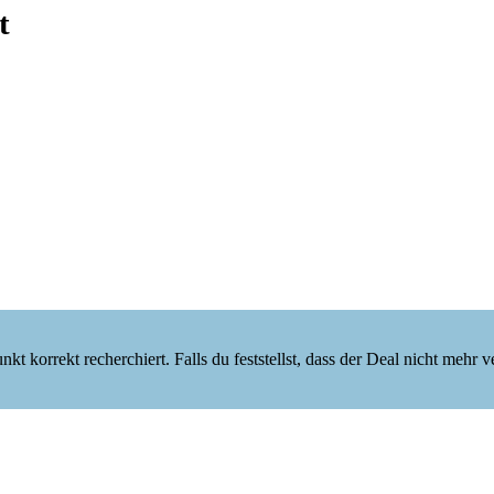
t
korrekt recherchiert. Falls du feststellst, dass der Deal nicht mehr verf