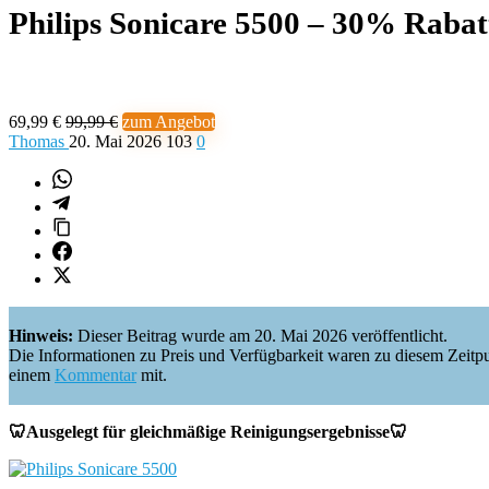
Philips Sonicare 5500 – 30% Rabat
69,99 €
99,99 €
zum Angebot
Thomas
20. Mai 2026
103
0
Hinweis:
Dieser Beitrag wurde am 20. Mai 2026 veröffentlicht.
Die Informationen zu Preis und Verfügbarkeit waren zu diesem Zeitpunkt 
einem
Kommentar
mit.
🦷Ausgelegt für gleichmäßige Reinigungsergebnisse🦷