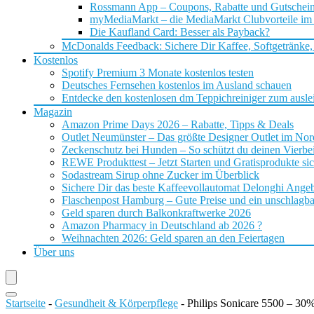
Rossmann App – Coupons, Rabatte und Gutschei
myMediaMarkt – die MediaMarkt Clubvorteile im
Die Kaufland Card: Besser als Payback?
McDonalds Feedback: Sichere Dir Kaffee, Softgetränke,
Kostenlos
Spotify Premium 3 Monate kostenlos testen
Deutsches Fernsehen kostenlos im Ausland schauen
Entdecke den kostenlosen dm Teppichreiniger zum ausle
Magazin
Amazon Prime Days 2026 – Rabatte, Tipps & Deals
Outlet Neumünster – Das größte Designer Outlet im No
Zeckenschutz bei Hunden – So schützt du deinen Vierbei
REWE Produkttest – Jetzt Starten und Gratisprodukte si
Sodastream Sirup ohne Zucker im Überblick
Sichere Dir das beste Kaffeevollautomat Delonghi Ange
Flaschenpost Hamburg – Gute Preise und ein unschlagba
Geld sparen durch Balkonkraftwerke 2026
Amazon Pharmacy in Deutschland ab 2026 ?
Weihnachten 2026: Geld sparen an den Feiertagen
Über uns
Startseite
-
Gesundheit & Körperpflege
-
Philips Sonicare 5500 – 30