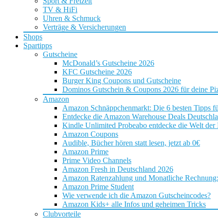
Sport & Freizeit
TV & HiFi
Uhren & Schmuck
Verträge & Versicherungen
Shops
Spartipps
Gutscheine
McDonald’s Gutscheine 2026
KFC Gutscheine 2026
Burger King Coupons und Gutscheine
Dominos Gutschein & Coupons 2026 für deine Piz
Amazon
Amazon Schnäppchenmarkt: Die 6 besten Tipps f
Entdecke die Amazon Warehouse Deals Deutschl
Kindle Unlimited Probeabo entdecke die Welt der
Amazon Coupons
Audible, Bücher hören statt lesen, jetzt ab 0€
Amazon Prime
Prime Video Channels
Amazon Fresh in Deutschland 2026
Amazon Ratenzahlung und Monatliche Rechnung: D
Amazon Prime Student
Wie verwende ich die Amazon Gutscheincodes?
Amazon Kids+ alle Infos und geheimen Tricks
Clubvorteile