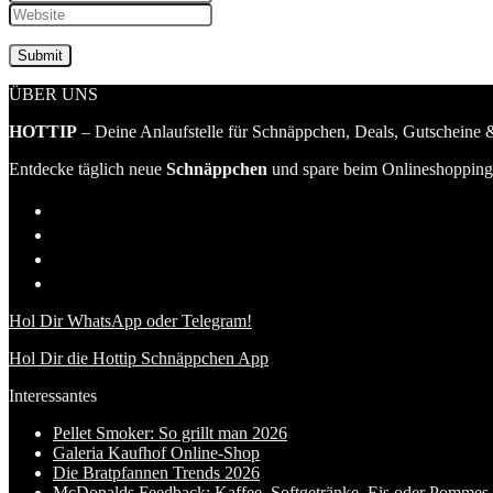
ÜBER UNS
HOTTIP
– Deine Anlaufstelle für Schnäppchen, Deals, Gutscheine &
Entdecke täglich neue
Schnäppchen
und spare beim Onlineshopping 
Hol Dir WhatsApp oder Telegram!
Hol Dir die Hottip Schnäppchen App
Interessantes
Pellet Smoker: So grillt man 2026
Galeria Kaufhof Online-Shop
Die Bratpfannen Trends 2026
McDonalds Feedback: Kaffee, Softgetränke, Eis oder Pommes f