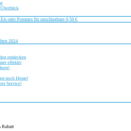
ne
 Überblick
 Eis oder Pommes für unschlagbare 0,50 €
ihen 2024
rden entdecken
ner effektiv
chern!
bot noch Heute!
rer Service!
% Rabatt