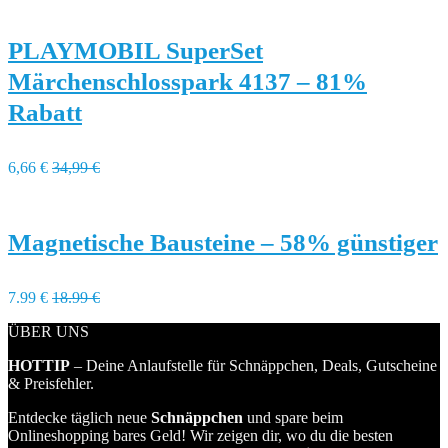
PLAYMOBIL SuperSet
Märchenschlosspark 4137 – 81%
Rabatt
6,66 €
34,99 €
Magnetische Bausteine – 58% günstiger
7.99 €
18.99 €
ÜBER UNS
HOTTIP
– Deine Anlaufstelle für Schnäppchen, Deals, Gutscheine
& Preisfehler.
Entdecke täglich neue
Schnäppchen
und spare beim
Onlineshopping bares Geld! Wir zeigen dir, wo du die besten