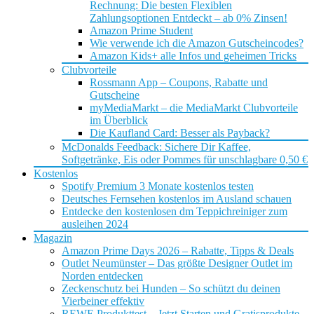
Rechnung: Die besten Flexiblen
Zahlungsoptionen Entdeckt – ab 0% Zinsen!
Amazon Prime Student
Wie verwende ich die Amazon Gutscheincodes?
Amazon Kids+ alle Infos und geheimen Tricks
Clubvorteile
Rossmann App – Coupons, Rabatte und
Gutscheine
myMediaMarkt – die MediaMarkt Clubvorteile
im Überblick
Die Kaufland Card: Besser als Payback?
McDonalds Feedback: Sichere Dir Kaffee,
Softgetränke, Eis oder Pommes für unschlagbare 0,50 €
Kostenlos
Spotify Premium 3 Monate kostenlos testen
Deutsches Fernsehen kostenlos im Ausland schauen
Entdecke den kostenlosen dm Teppichreiniger zum
ausleihen 2024
Magazin
Amazon Prime Days 2026 – Rabatte, Tipps & Deals
Outlet Neumünster – Das größte Designer Outlet im
Norden entdecken
Zeckenschutz bei Hunden – So schützt du deinen
Vierbeiner effektiv
REWE Produkttest – Jetzt Starten und Gratisprodukte