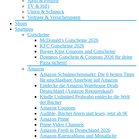
Sport & Freizeit
TV & HiFi
Uhren & Schmuck
Verträge & Versicherungen
Shops
Spartipps
Gutscheine
McDonald’s Gutscheine 2026
KFC Gutscheine 2026
Burger King Coupons und Gutscheine
Dominos Gutschein & Coupons 2026 für deine
Pizza sichern!
Amazon
Amazon Schnäppchenmarkt: Die 6 besten Tipps
für unschlagbare Angebote auf Amazon
Entdecke die Amazon Warehouse Deals
Deutschland (Amazon Retourenkauf)
Kindle Unlimited Probeabo entdecke die Welt
der Bücher
Amazon Coupons
Audible, Bücher hören statt lesen, jetzt ab 0€
Amazon Prime
Prime Video Channels
Amazon Fresh in Deutschland 2026
Amazon Ratenzahlung und Monatliche