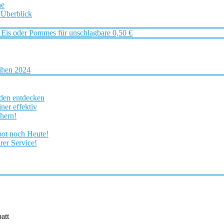
ne
 Überblick
 Eis oder Pommes für unschlagbare 0,50 €
ihen 2024
rden entdecken
ner effektiv
chern!
bot noch Heute!
rer Service!
att