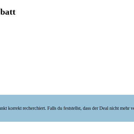
abatt
korrekt recherchiert. Falls du feststellst, dass der Deal nicht mehr verf