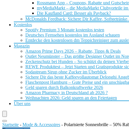
Rossmann App – Coupons, Rabatte und Gutschei
myMediaMarkt – die MediaMarkt Clubvorteile im
Die Kaufland Card: Besser als Payback?
McDonalds Feedback: Sichere Dir Kaffee, Softgetränke,
Kostenlos
Spotify Premium 3 Monate kostenlos testen
Deutsches Fernsehen kostenlos im Ausland schauen
Entdecke den kostenlosen dm Teppichreiniger zum ausle
Magazin
Amazon Prime Days 2026 – Rabatte, Tipps & Deals
Outlet Neumünster – Das größte Designer Outlet im No
Zeckenschutz bei Hunden – So schützt du deinen Vierbei
REWE Produkttest – Jetzt Starten und Gratisprodukte si
Sodastream Sirup ohne Zucker im Überblick
Sichere Dir das beste Kaffeevollautomat Delonghi Ange
Flaschenpost Hamburg – Gute Preise und ein unschlagba
Geld sparen durch Balkonkraftwerke 2026
Amazon Pharmacy in Deutschland ab 2026 ?
Weihnachten 2026: Geld sparen an den Feiertagen
Über uns
Startseite
-
Mode & Accessoires
-
Polarisierte Sonnenbrille – 50% Rab