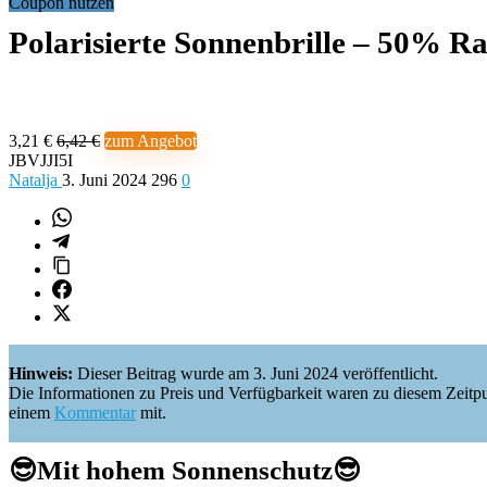
Coupon nutzen
Polarisierte Sonnenbrille – 50% R
3,21 €
6,42 €
zum Angebot
JBVJJI5I
Natalja
3. Juni 2024
296
0
Hinweis:
Dieser Beitrag wurde am 3. Juni 2024 veröffentlicht.
Die Informationen zu Preis und Verfügbarkeit waren zu diesem Zeitpunkt 
einem
Kommentar
mit.
😎Mit hohem Sonnenschutz😎