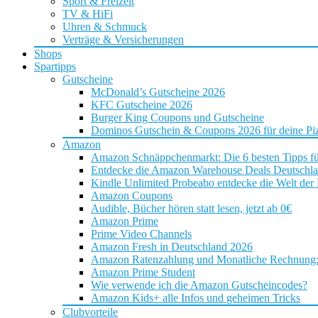
Sport & Freizeit
TV & HiFi
Uhren & Schmuck
Verträge & Versicherungen
Shops
Spartipps
Gutscheine
McDonald’s Gutscheine 2026
KFC Gutscheine 2026
Burger King Coupons und Gutscheine
Dominos Gutschein & Coupons 2026 für deine Piz
Amazon
Amazon Schnäppchenmarkt: Die 6 besten Tipps f
Entdecke die Amazon Warehouse Deals Deutschl
Kindle Unlimited Probeabo entdecke die Welt der
Amazon Coupons
Audible, Bücher hören statt lesen, jetzt ab 0€
Amazon Prime
Prime Video Channels
Amazon Fresh in Deutschland 2026
Amazon Ratenzahlung und Monatliche Rechnung: D
Amazon Prime Student
Wie verwende ich die Amazon Gutscheincodes?
Amazon Kids+ alle Infos und geheimen Tricks
Clubvorteile