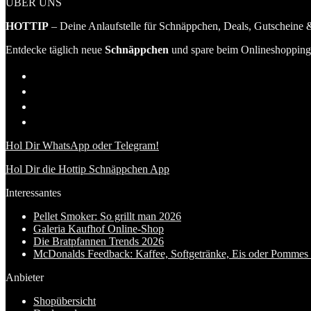
ÜBER UNS
HOTTIP
– Deine Anlaufstelle für Schnäppchen, Deals, Gutscheine &
Entdecke täglich neue
Schnäppchen
und spare beim Onlineshopping 
Hol Dir WhatsApp oder Telegram!
Hol Dir die Hottip Schnäppchen App
Interessantes
Pellet Smoker: So grillt man 2026
Galeria Kaufhof Online-Shop
Die Bratpfannen Trends 2026
McDonalds Feedback: Kaffee, Softgetränke, Eis oder Pommes f
Anbieter
Shopübersicht