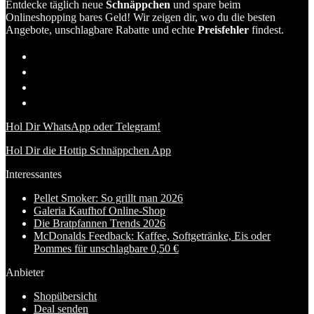
Entdecke täglich neue
Schnäppchen
und spare beim
Onlineshopping bares Geld! Wir zeigen dir, wo du die besten
Angebote, unschlagbare Rabatte und echte
Preisfehler
findest.
Hol Dir WhatsApp oder Telegram!
Hol Dir die Hottip Schnäppchen App
Interessantes
Pellet Smoker: So grillt man 2026
Galeria Kaufhof Online-Shop
Die Bratpfannen Trends 2026
McDonalds Feedback: Kaffee, Softgetränke, Eis oder
Pommes für unschlagbare 0,50 €
Anbieter
Shopübersicht
Deal senden