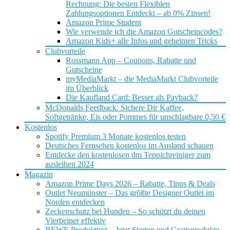
Rechnung: Die besten Flexiblen
Zahlungsoptionen Entdeckt – ab 0% Zinsen!
Amazon Prime Student
Wie verwende ich die Amazon Gutscheincodes?
Amazon Kids+ alle Infos und geheimen Tricks
Clubvorteile
Rossmann App – Coupons, Rabatte und
Gutscheine
myMediaMarkt – die MediaMarkt Clubvorteile
im Überblick
Die Kaufland Card: Besser als Payback?
McDonalds Feedback: Sichere Dir Kaffee,
Softgetränke, Eis oder Pommes für unschlagbare 0,50 €
Kostenlos
Spotify Premium 3 Monate kostenlos testen
Deutsches Fernsehen kostenlos im Ausland schauen
Entdecke den kostenlosen dm Teppichreiniger zum
ausleihen 2024
Magazin
Amazon Prime Days 2026 – Rabatte, Tipps & Deals
Outlet Neumünster – Das größte Designer Outlet im
Norden entdecken
Zeckenschutz bei Hunden – So schützt du deinen
Vierbeiner effektiv
REWE Produkttest – Jetzt Starten und Gratisprodukte