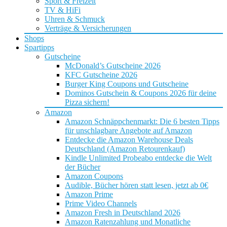
Sport & Freizeit
TV & HiFi
Uhren & Schmuck
Verträge & Versicherungen
Shops
Spartipps
Gutscheine
McDonald’s Gutscheine 2026
KFC Gutscheine 2026
Burger King Coupons und Gutscheine
Dominos Gutschein & Coupons 2026 für deine
Pizza sichern!
Amazon
Amazon Schnäppchenmarkt: Die 6 besten Tipps
für unschlagbare Angebote auf Amazon
Entdecke die Amazon Warehouse Deals
Deutschland (Amazon Retourenkauf)
Kindle Unlimited Probeabo entdecke die Welt
der Bücher
Amazon Coupons
Audible, Bücher hören statt lesen, jetzt ab 0€
Amazon Prime
Prime Video Channels
Amazon Fresh in Deutschland 2026
Amazon Ratenzahlung und Monatliche