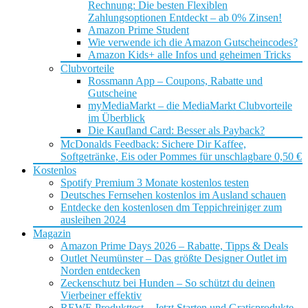
Rechnung: Die besten Flexiblen
Zahlungsoptionen Entdeckt – ab 0% Zinsen!
Amazon Prime Student
Wie verwende ich die Amazon Gutscheincodes?
Amazon Kids+ alle Infos und geheimen Tricks
Clubvorteile
Rossmann App – Coupons, Rabatte und
Gutscheine
myMediaMarkt – die MediaMarkt Clubvorteile
im Überblick
Die Kaufland Card: Besser als Payback?
McDonalds Feedback: Sichere Dir Kaffee,
Softgetränke, Eis oder Pommes für unschlagbare 0,50 €
Kostenlos
Spotify Premium 3 Monate kostenlos testen
Deutsches Fernsehen kostenlos im Ausland schauen
Entdecke den kostenlosen dm Teppichreiniger zum
ausleihen 2024
Magazin
Amazon Prime Days 2026 – Rabatte, Tipps & Deals
Outlet Neumünster – Das größte Designer Outlet im
Norden entdecken
Zeckenschutz bei Hunden – So schützt du deinen
Vierbeiner effektiv
REWE Produkttest – Jetzt Starten und Gratisprodukte