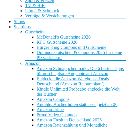
Sport & Freizeit
TV & HiFi
Uhren & Schmuck
Verträge & Versicherungen
Shops
Spartipps
Gutscheine
McDonald’s Gutscheine 2026
KFC Gutscheine 2026
Burger King Coupons und Gutscheine
Dominos Gutschein & Coupons 2026 für deine
Pizza sichern!
Amazon
Amazon Schnäppchenmarkt: Die 6 besten Tipps
für unschlagbare Angebote auf Amazon
Entdecke die Amazon Warehouse Deals
Deutschland (Amazon Retourenkauf)
Kindle Unlimited Probeabo entdecke die Welt
der Bücher
Amazon Coupons
Audible, Bücher hören statt lesen, jetzt ab 0€
Amazon Prime
Prime Video Channels
Amazon Fresh in Deutschland 2026
Amazon Ratenzahlung und Monatliche