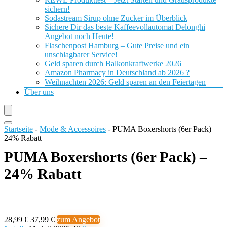
sichern!
Sodastream Sirup ohne Zucker im Überblick
Sichere Dir das beste Kaffeevollautomat Delonghi
Angebot noch Heute!
Flaschenpost Hamburg – Gute Preise und ein
unschlagbarer Service!
Geld sparen durch Balkonkraftwerke 2026
Amazon Pharmacy in Deutschland ab 2026 ?
Weihnachten 2026: Geld sparen an den Feiertagen
Über uns
Startseite
-
Mode & Accessoires
-
PUMA Boxershorts (6er Pack) –
24% Rabatt
PUMA Boxershorts (6er Pack) –
24% Rabatt
28,99 €
37,99 €
zum Angebot