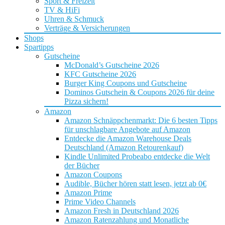
Sport & Freizeit
TV & HiFi
Uhren & Schmuck
Verträge & Versicherungen
Shops
Spartipps
Gutscheine
McDonald’s Gutscheine 2026
KFC Gutscheine 2026
Burger King Coupons und Gutscheine
Dominos Gutschein & Coupons 2026 für deine
Pizza sichern!
Amazon
Amazon Schnäppchenmarkt: Die 6 besten Tipps
für unschlagbare Angebote auf Amazon
Entdecke die Amazon Warehouse Deals
Deutschland (Amazon Retourenkauf)
Kindle Unlimited Probeabo entdecke die Welt
der Bücher
Amazon Coupons
Audible, Bücher hören statt lesen, jetzt ab 0€
Amazon Prime
Prime Video Channels
Amazon Fresh in Deutschland 2026
Amazon Ratenzahlung und Monatliche