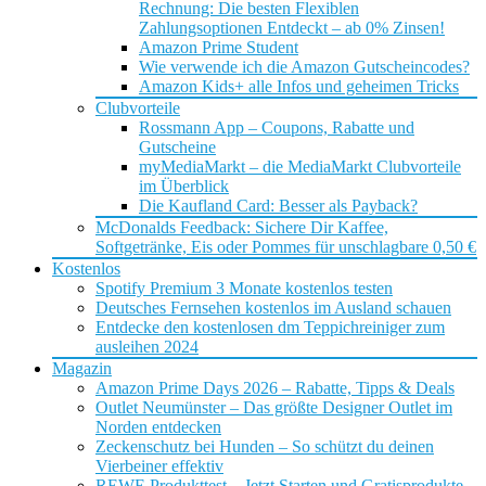
Rechnung: Die besten Flexiblen
Zahlungsoptionen Entdeckt – ab 0% Zinsen!
Amazon Prime Student
Wie verwende ich die Amazon Gutscheincodes?
Amazon Kids+ alle Infos und geheimen Tricks
Clubvorteile
Rossmann App – Coupons, Rabatte und
Gutscheine
myMediaMarkt – die MediaMarkt Clubvorteile
im Überblick
Die Kaufland Card: Besser als Payback?
McDonalds Feedback: Sichere Dir Kaffee,
Softgetränke, Eis oder Pommes für unschlagbare 0,50 €
Kostenlos
Spotify Premium 3 Monate kostenlos testen
Deutsches Fernsehen kostenlos im Ausland schauen
Entdecke den kostenlosen dm Teppichreiniger zum
ausleihen 2024
Magazin
Amazon Prime Days 2026 – Rabatte, Tipps & Deals
Outlet Neumünster – Das größte Designer Outlet im
Norden entdecken
Zeckenschutz bei Hunden – So schützt du deinen
Vierbeiner effektiv
REWE Produkttest – Jetzt Starten und Gratisprodukte