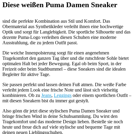
Diese weißen Puma Damen Sneaker
sind die perfekte Kombination aus Stil und Komfort. Das
Obermaterial aus Synthetikleder verleiht ihnen eine hochwertige
Optik und sorgt für Langlebigkeit. Die sportliche Silhouette und das
dezente Puma-Logo verleihen diesen Schuhen eine moderne
Ausstrahlung, die zu jedem Outfit passt.
Die weiche Innenpolsterung sorgt für einen angenehmen
Tragekomfort den ganzen Tag über und die rutschfeste Sohle bietet
optimalen Halt bei jeder Bewegung. Egal ob beim Sport, in der
Freizeit oder beim Stadtbummel – diese Sneakers sind die idealen
Begleiter für aktive Tage.
Sie passen perfekt und lassen deinen Fuß atmen. Die weiße Farbe
verleiht jedem Look eine frische Note und lässt sich vielseitig
kombinieren. Ob zu
Jeans
,
Leggings
oder einem sportlichen Outfit –
mit diesen Sneakern bist du immer gut gestylt.
Also gönn dir jetzt diese stylischen Puma Damen Sneaker und
bringe frischen Wind in deine Schuhsammlung. Du wirst den
Tragekomfort und das moderne Design lieben. Bestelle sie noch
heute und freue dich auf viele stylische und bequeme Tage mit
deinen neuen Lieblingsschuhen.