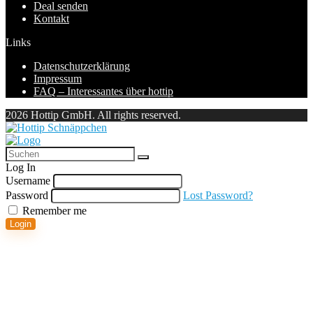
Deal senden
Kontakt
Links
Datenschutzerklärung
Impressum
FAQ – Interessantes über hottip
2026 Hottip GmbH. All rights reserved.
Log In
Username
Password
Lost Password?
Remember me
Login