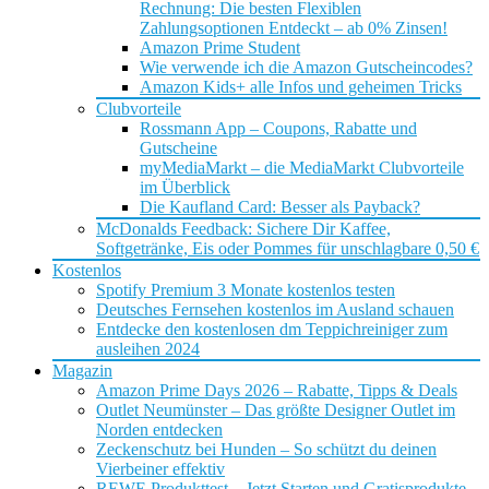
Rechnung: Die besten Flexiblen
Zahlungsoptionen Entdeckt – ab 0% Zinsen!
Amazon Prime Student
Wie verwende ich die Amazon Gutscheincodes?
Amazon Kids+ alle Infos und geheimen Tricks
Clubvorteile
Rossmann App – Coupons, Rabatte und
Gutscheine
myMediaMarkt – die MediaMarkt Clubvorteile
im Überblick
Die Kaufland Card: Besser als Payback?
McDonalds Feedback: Sichere Dir Kaffee,
Softgetränke, Eis oder Pommes für unschlagbare 0,50 €
Kostenlos
Spotify Premium 3 Monate kostenlos testen
Deutsches Fernsehen kostenlos im Ausland schauen
Entdecke den kostenlosen dm Teppichreiniger zum
ausleihen 2024
Magazin
Amazon Prime Days 2026 – Rabatte, Tipps & Deals
Outlet Neumünster – Das größte Designer Outlet im
Norden entdecken
Zeckenschutz bei Hunden – So schützt du deinen
Vierbeiner effektiv
REWE Produkttest – Jetzt Starten und Gratisprodukte