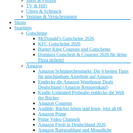
Sport & Freizeit
TV & HiFi
Uhren & Schmuck
Verträge & Versicherungen
Shops
Spartipps
Gutscheine
McDonald’s Gutscheine 2026
KFC Gutscheine 2026
Burger King Coupons und Gutscheine
Dominos Gutschein & Coupons 2026 für deine
Pizza sichern!
Amazon
Amazon Schnäppchenmarkt: Die 6 besten Tipps
für unschlagbare Angebote auf Amazon
Entdecke die Amazon Warehouse Deals
Deutschland (Amazon Retourenkauf)
Kindle Unlimited Probeabo entdecke die Welt
der Bücher
Amazon Coupons
Audible, Bücher hören statt lesen, jetzt ab 0€
Amazon Prime
Prime Video Channels
Amazon Fresh in Deutschland 2026
Amazon Ratenzahlung und Monatliche