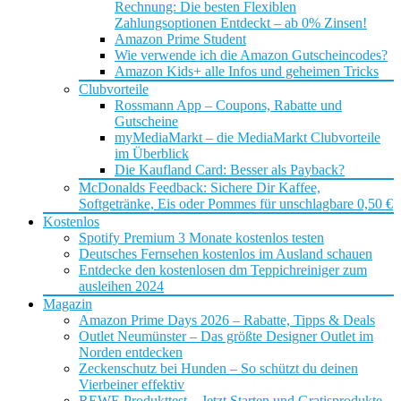
Rechnung: Die besten Flexiblen
Zahlungsoptionen Entdeckt – ab 0% Zinsen!
Amazon Prime Student
Wie verwende ich die Amazon Gutscheincodes?
Amazon Kids+ alle Infos und geheimen Tricks
Clubvorteile
Rossmann App – Coupons, Rabatte und
Gutscheine
myMediaMarkt – die MediaMarkt Clubvorteile
im Überblick
Die Kaufland Card: Besser als Payback?
McDonalds Feedback: Sichere Dir Kaffee,
Softgetränke, Eis oder Pommes für unschlagbare 0,50 €
Kostenlos
Spotify Premium 3 Monate kostenlos testen
Deutsches Fernsehen kostenlos im Ausland schauen
Entdecke den kostenlosen dm Teppichreiniger zum
ausleihen 2024
Magazin
Amazon Prime Days 2026 – Rabatte, Tipps & Deals
Outlet Neumünster – Das größte Designer Outlet im
Norden entdecken
Zeckenschutz bei Hunden – So schützt du deinen
Vierbeiner effektiv
REWE Produkttest – Jetzt Starten und Gratisprodukte