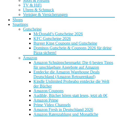
Sport & Freizeit
TV & HiFi
Uhren & Schmuck
Verträge & Versicherungen
Shops
Spartipps
Gutscheine
McDonald’s Gutscheine 2026
KFC Gutscheine 2026
Burger King Coupons und Gutscheine
Dominos Gutschein & Coupons 2026 für deine
Pizza sichern!
Amazon
Amazon Schnäppchenmarkt: Die 6 besten Tipps
für unschlagbare Angebote auf Amazon
Entdecke die Amazon Warehouse Deals
Deutschland (Amazon Retourenkauf)
Kindle Unlimited Probeabo entdecke die Welt
der Bücher
Amazon Coupons
Audible, Bücher hören statt lesen, jetzt ab 0€
Amazon Prime
Prime Video Channels
Amazon Fresh in Deutschland 2026
Amazon Ratenzahlung und Monatliche