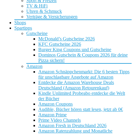
Sport & Freizeit
TV & HiFi
Uhren & Schmuck
Verträge & Versicherungen
Shops
Spartipps
Gutscheine
McDonald’s Gutscheine 2026
KFC Gutscheine 2026
Burger King Coupons und Gutscheine
Dominos Gutschein & Coupons 2026 für deine
Pizza sichern!
Amazon
Amazon Schnäppchenmarkt: Die 6 besten Tipps
für unschlagbare Angebote auf Amazon
Entdecke die Amazon Warehouse Deals
Deutschland (Amazon Retourenkauf)
Kindle Unlimited Probeabo entdecke die Welt
der Bücher
Amazon Coupons
Audible, Bücher hören statt lesen, jetzt ab 0€
Amazon Prime
Prime Video Channels
Amazon Fresh in Deutschland 2026
Amazon Ratenzahlung und Monatliche