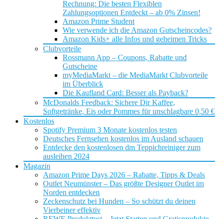
Rechnung: Die besten Flexiblen
Zahlungsoptionen Entdeckt – ab 0% Zinsen!
Amazon Prime Student
Wie verwende ich die Amazon Gutscheincodes?
Amazon Kids+ alle Infos und geheimen Tricks
Clubvorteile
Rossmann App – Coupons, Rabatte und
Gutscheine
myMediaMarkt – die MediaMarkt Clubvorteile
im Überblick
Die Kaufland Card: Besser als Payback?
McDonalds Feedback: Sichere Dir Kaffee,
Softgetränke, Eis oder Pommes für unschlagbare 0,50 €
Kostenlos
Spotify Premium 3 Monate kostenlos testen
Deutsches Fernsehen kostenlos im Ausland schauen
Entdecke den kostenlosen dm Teppichreiniger zum
ausleihen 2024
Magazin
Amazon Prime Days 2026 – Rabatte, Tipps & Deals
Outlet Neumünster – Das größte Designer Outlet im
Norden entdecken
Zeckenschutz bei Hunden – So schützt du deinen
Vierbeiner effektiv
REWE Produkttest – Jetzt Starten und Gratisprodukte