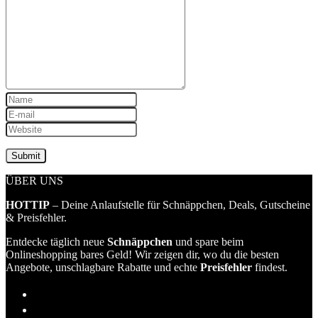
ÜBER UNS
HOTTIP
– Deine Anlaufstelle für Schnäppchen, Deals, Gutscheine
& Preisfehler.
Entdecke täglich neue
Schnäppchen
und spare beim
Onlineshopping bares Geld! Wir zeigen dir, wo du die besten
Angebote, unschlagbare Rabatte und echte
Preisfehler
findest.