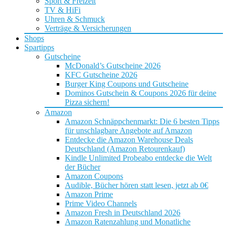
Sport & Freizeit
TV & HiFi
Uhren & Schmuck
Verträge & Versicherungen
Shops
Spartipps
Gutscheine
McDonald’s Gutscheine 2026
KFC Gutscheine 2026
Burger King Coupons und Gutscheine
Dominos Gutschein & Coupons 2026 für deine
Pizza sichern!
Amazon
Amazon Schnäppchenmarkt: Die 6 besten Tipps
für unschlagbare Angebote auf Amazon
Entdecke die Amazon Warehouse Deals
Deutschland (Amazon Retourenkauf)
Kindle Unlimited Probeabo entdecke die Welt
der Bücher
Amazon Coupons
Audible, Bücher hören statt lesen, jetzt ab 0€
Amazon Prime
Prime Video Channels
Amazon Fresh in Deutschland 2026
Amazon Ratenzahlung und Monatliche