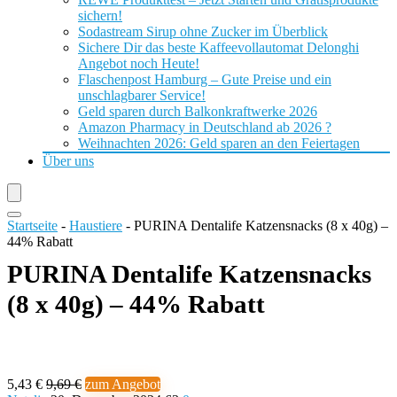
sichern!
Sodastream Sirup ohne Zucker im Überblick
Sichere Dir das beste Kaffeevollautomat Delonghi
Angebot noch Heute!
Flaschenpost Hamburg – Gute Preise und ein
unschlagbarer Service!
Geld sparen durch Balkonkraftwerke 2026
Amazon Pharmacy in Deutschland ab 2026 ?
Weihnachten 2026: Geld sparen an den Feiertagen
Über uns
Startseite
-
Haustiere
-
PURINA Dentalife Katzensnacks (8 x 40g) –
44% Rabatt
PURINA Dentalife Katzensnacks
(8 x 40g) – 44% Rabatt
5,43 €
9,69 €
zum Angebot