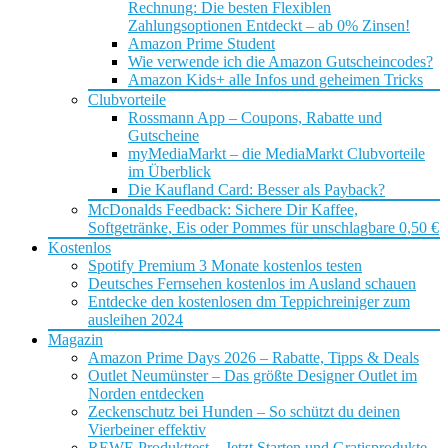
Rechnung: Die besten Flexiblen
Zahlungsoptionen Entdeckt – ab 0% Zinsen!
Amazon Prime Student
Wie verwende ich die Amazon Gutscheincodes?
Amazon Kids+ alle Infos und geheimen Tricks
Clubvorteile
Rossmann App – Coupons, Rabatte und
Gutscheine
myMediaMarkt – die MediaMarkt Clubvorteile
im Überblick
Die Kaufland Card: Besser als Payback?
McDonalds Feedback: Sichere Dir Kaffee,
Softgetränke, Eis oder Pommes für unschlagbare 0,50 €
Kostenlos
Spotify Premium 3 Monate kostenlos testen
Deutsches Fernsehen kostenlos im Ausland schauen
Entdecke den kostenlosen dm Teppichreiniger zum
ausleihen 2024
Magazin
Amazon Prime Days 2026 – Rabatte, Tipps & Deals
Outlet Neumünster – Das größte Designer Outlet im
Norden entdecken
Zeckenschutz bei Hunden – So schützt du deinen
Vierbeiner effektiv
REWE Produkttest – Jetzt Starten und Gratisprodukte