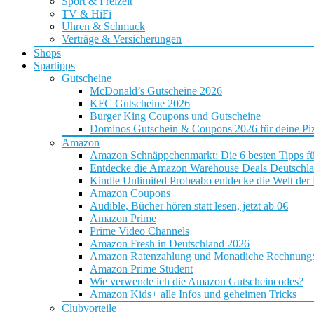
Sport & Freizeit
TV & HiFi
Uhren & Schmuck
Verträge & Versicherungen
Shops
Spartipps
Gutscheine
McDonald’s Gutscheine 2026
KFC Gutscheine 2026
Burger King Coupons und Gutscheine
Dominos Gutschein & Coupons 2026 für deine Piz
Amazon
Amazon Schnäppchenmarkt: Die 6 besten Tipps f
Entdecke die Amazon Warehouse Deals Deutschl
Kindle Unlimited Probeabo entdecke die Welt der
Amazon Coupons
Audible, Bücher hören statt lesen, jetzt ab 0€
Amazon Prime
Prime Video Channels
Amazon Fresh in Deutschland 2026
Amazon Ratenzahlung und Monatliche Rechnung: D
Amazon Prime Student
Wie verwende ich die Amazon Gutscheincodes?
Amazon Kids+ alle Infos und geheimen Tricks
Clubvorteile