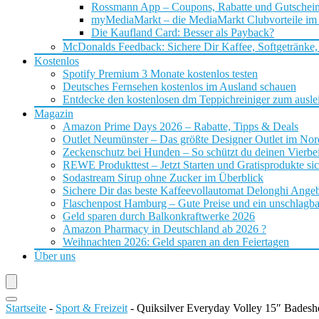
Rossmann App – Coupons, Rabatte und Gutschei
myMediaMarkt – die MediaMarkt Clubvorteile im
Die Kaufland Card: Besser als Payback?
McDonalds Feedback: Sichere Dir Kaffee, Softgetränke,
Kostenlos
Spotify Premium 3 Monate kostenlos testen
Deutsches Fernsehen kostenlos im Ausland schauen
Entdecke den kostenlosen dm Teppichreiniger zum ausle
Magazin
Amazon Prime Days 2026 – Rabatte, Tipps & Deals
Outlet Neumünster – Das größte Designer Outlet im No
Zeckenschutz bei Hunden – So schützt du deinen Vierbei
REWE Produkttest – Jetzt Starten und Gratisprodukte si
Sodastream Sirup ohne Zucker im Überblick
Sichere Dir das beste Kaffeevollautomat Delonghi Ange
Flaschenpost Hamburg – Gute Preise und ein unschlagba
Geld sparen durch Balkonkraftwerke 2026
Amazon Pharmacy in Deutschland ab 2026 ?
Weihnachten 2026: Geld sparen an den Feiertagen
Über uns
Startseite
-
Sport & Freizeit
-
Quiksilver Everyday Volley 15″ Badesh