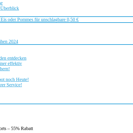
ne
 Überblick
 Eis oder Pommes für unschlagbare 0,50 €
ihen 2024
rden entdecken
ner effektiv
chern!
bot noch Heute!
rer Service!
orts – 55% Rabatt