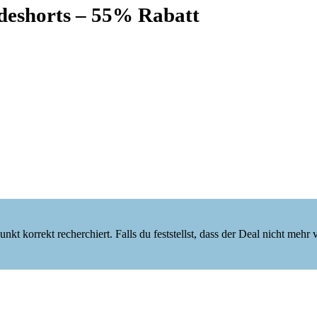
adeshorts – 55% Rabatt
 korrekt recherchiert. Falls du feststellst, dass der Deal nicht mehr verf