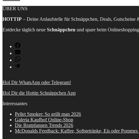
ÜBER UNS
HOTTIP
– Deine Anlaufstelle für Schnäppchen, Deals, Gutscheine &
Entdecke täglich neue
Schnäppchen
und spare beim Onlineshopping 
Hol Dir WhatsApp oder Telegram!
Hol Dir die Hottip Schnäppchen App
Interessantes
Pellet Smoker: So grillt man 2026
Galeria Kaufhof Online-Shop
Die Bratpfannen Trends 2026
McDonalds Feedback: Kaffee, Softgetränke, Eis oder Pommes f