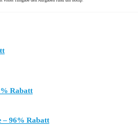
it voller Hingabe den Aufgaben rund um hottip.
tt
5% Rabatt
e – 96% Rabatt