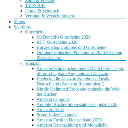
Sport & Freizeit
TV & HiFi
Uhren & Schmuck
Verträge & Versicherungen
Shops
Spartipps
Gutscheine
McDonald’s Gutscheine 2026
KFC Gutscheine 2026
Burger King Coupons und Gutscheine
Dominos Gutschein & Coupons 2026 für deine
Pizza sichern!
Amazon
Amazon Schnäppchenmarkt: Die 6 besten Tipps
für unschlagbare Angebote auf Amazon
Entdecke die Amazon Warehouse Deals
Deutschland (Amazon Retourenkauf)
Kindle Unlimited Probeabo entdecke die Welt
der Bücher
Amazon Coupons
Audible, Bücher hören statt lesen, jetzt ab 0€
Amazon Prime
Prime Video Channels
Amazon Fresh in Deutschland 2026
Amazon Ratenzahlung und Monatliche