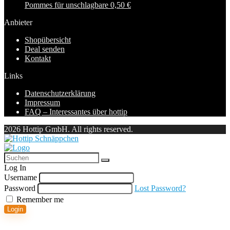
Pommes für unschlagbare 0,50 €
Anbieter
Shopübersicht
Deal senden
Kontakt
Links
Datenschutzerklärung
Impressum
FAQ – Interessantes über hottip
2026 Hottip GmbH. All rights reserved.
Log In
Username
Password
Lost Password?
Remember me
Login