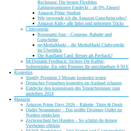
Rechnung: Die besten Flexiblen
Zahlungsoptionen Entdeckt – ab 0% Zinsen!
Amazon Prime Student
Wie verwende ich die Amazon Gutscheincodes?
Amazon Kids+ alle Infos und geheimen Tricks
Clubvorteile
Rossmann App – Coupons, Rabatte und
Gutscheine
myMediaMarkt – die MediaMarkt Clubvorteile
im Überblick
Die Kaufland Card: Besser als Payback?
McDonalds Feedback: Sichere Dir Kaffee,
Softgetränke, Eis oder Pommes für unschlagbare 0,50 €
Kostenlos
Spotify Premium 3 Monate kostenlos testen
Deutsches Fernsehen kostenlos im Ausland schauen
Entdecke den kostenlosen dm Teppichreiniger zum
ausleihen 2024
Magazin
Amazon Prime Days 2026 – Rabatte, Tipps & Deals
Outlet Neumünster – Das größte Designer Outlet im
Norden entdecken
Zeckenschutz bei Hunden – So schützt du deinen
Vierbeiner effektiv
REWE Produkttest – Jetzt Starten und Gratisprodukte