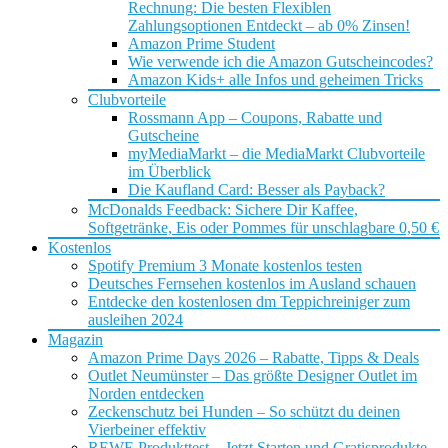
Rechnung: Die besten Flexiblen
Zahlungsoptionen Entdeckt – ab 0% Zinsen!
Amazon Prime Student
Wie verwende ich die Amazon Gutscheincodes?
Amazon Kids+ alle Infos und geheimen Tricks
Clubvorteile
Rossmann App – Coupons, Rabatte und
Gutscheine
myMediaMarkt – die MediaMarkt Clubvorteile
im Überblick
Die Kaufland Card: Besser als Payback?
McDonalds Feedback: Sichere Dir Kaffee,
Softgetränke, Eis oder Pommes für unschlagbare 0,50 €
Kostenlos
Spotify Premium 3 Monate kostenlos testen
Deutsches Fernsehen kostenlos im Ausland schauen
Entdecke den kostenlosen dm Teppichreiniger zum
ausleihen 2024
Magazin
Amazon Prime Days 2026 – Rabatte, Tipps & Deals
Outlet Neumünster – Das größte Designer Outlet im
Norden entdecken
Zeckenschutz bei Hunden – So schützt du deinen
Vierbeiner effektiv
REWE Produkttest – Jetzt Starten und Gratisprodukte