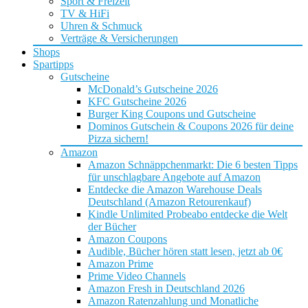
Sport & Freizeit
TV & HiFi
Uhren & Schmuck
Verträge & Versicherungen
Shops
Spartipps
Gutscheine
McDonald’s Gutscheine 2026
KFC Gutscheine 2026
Burger King Coupons und Gutscheine
Dominos Gutschein & Coupons 2026 für deine
Pizza sichern!
Amazon
Amazon Schnäppchenmarkt: Die 6 besten Tipps
für unschlagbare Angebote auf Amazon
Entdecke die Amazon Warehouse Deals
Deutschland (Amazon Retourenkauf)
Kindle Unlimited Probeabo entdecke die Welt
der Bücher
Amazon Coupons
Audible, Bücher hören statt lesen, jetzt ab 0€
Amazon Prime
Prime Video Channels
Amazon Fresh in Deutschland 2026
Amazon Ratenzahlung und Monatliche