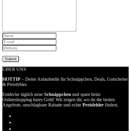
ÜBER UNS
HOTTIP
– Deine Anlaufstelle für Schnäppchen, Deals, Gutscheine
& Preisfehler.
Entdecke täglich neue
Schnäppchen
und spare beim
Onlineshopping bares Geld! Wir zeigen dir, wo du die besten
Angebote, unschlagbare Rabatte und echte
Preisfehler
findest.