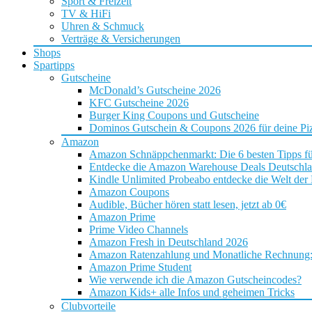
Sport & Freizeit
TV & HiFi
Uhren & Schmuck
Verträge & Versicherungen
Shops
Spartipps
Gutscheine
McDonald’s Gutscheine 2026
KFC Gutscheine 2026
Burger King Coupons und Gutscheine
Dominos Gutschein & Coupons 2026 für deine Piz
Amazon
Amazon Schnäppchenmarkt: Die 6 besten Tipps f
Entdecke die Amazon Warehouse Deals Deutschl
Kindle Unlimited Probeabo entdecke die Welt der
Amazon Coupons
Audible, Bücher hören statt lesen, jetzt ab 0€
Amazon Prime
Prime Video Channels
Amazon Fresh in Deutschland 2026
Amazon Ratenzahlung und Monatliche Rechnung: D
Amazon Prime Student
Wie verwende ich die Amazon Gutscheincodes?
Amazon Kids+ alle Infos und geheimen Tricks
Clubvorteile