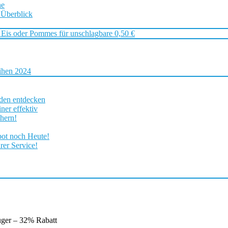
ne
 Überblick
 Eis oder Pommes für unschlagbare 0,50 €
ihen 2024
rden entdecken
ner effektiv
chern!
bot noch Heute!
rer Service!
ger – 32% Rabatt