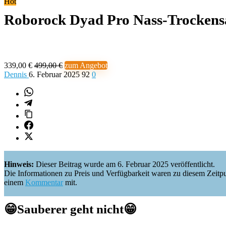
Hot
Roborock Dyad Pro Nass-Trockens
339,00 €
499,00 €
zum Angebot
Dennis
6. Februar 2025
92
0
Hinweis:
Dieser Beitrag wurde am 6. Februar 2025 veröffentlicht.
Die Informationen zu Preis und Verfügbarkeit waren zu diesem Zeitpunkt 
einem
Kommentar
mit.
😁
Sauberer geht nicht
😁