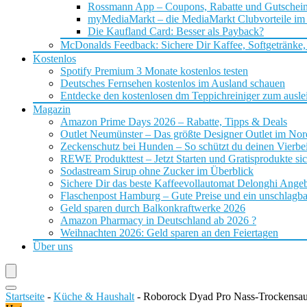
Rossmann App – Coupons, Rabatte und Gutschei
myMediaMarkt – die MediaMarkt Clubvorteile im
Die Kaufland Card: Besser als Payback?
McDonalds Feedback: Sichere Dir Kaffee, Softgetränke,
Kostenlos
Spotify Premium 3 Monate kostenlos testen
Deutsches Fernsehen kostenlos im Ausland schauen
Entdecke den kostenlosen dm Teppichreiniger zum ausle
Magazin
Amazon Prime Days 2026 – Rabatte, Tipps & Deals
Outlet Neumünster – Das größte Designer Outlet im No
Zeckenschutz bei Hunden – So schützt du deinen Vierbei
REWE Produkttest – Jetzt Starten und Gratisprodukte si
Sodastream Sirup ohne Zucker im Überblick
Sichere Dir das beste Kaffeevollautomat Delonghi Ange
Flaschenpost Hamburg – Gute Preise und ein unschlagba
Geld sparen durch Balkonkraftwerke 2026
Amazon Pharmacy in Deutschland ab 2026 ?
Weihnachten 2026: Geld sparen an den Feiertagen
Über uns
Startseite
-
Küche & Haushalt
-
Roborock Dyad Pro Nass-Trockensau