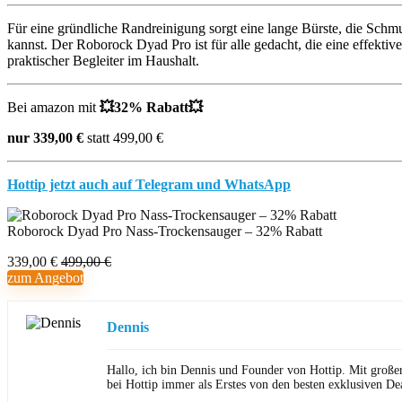
Für eine gründliche Randreinigung sorgt eine lange Bürste, die Schm
kannst. Der Roborock Dyad Pro ist für alle gedacht, die eine effekt
praktischer Begleiter im Haushalt.
Bei amazon mit
💥32
% Rabatt
💥
nur 339,00 €
statt 499,00 €
Hottip jetzt auch auf Telegram und WhatsApp
Roborock Dyad Pro Nass-Trockensauger – 32% Rabatt
339,00 €
499,00 €
zum Angebot
Dennis
Hallo, ich bin Dennis und Founder von Hottip. Mit große
bei Hottip immer als Erstes von den besten exklusiven Dea