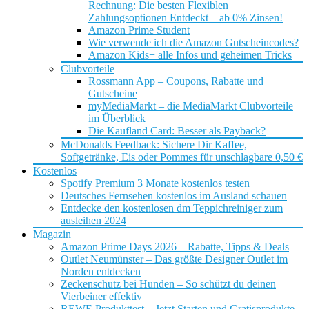
Rechnung: Die besten Flexiblen
Zahlungsoptionen Entdeckt – ab 0% Zinsen!
Amazon Prime Student
Wie verwende ich die Amazon Gutscheincodes?
Amazon Kids+ alle Infos und geheimen Tricks
Clubvorteile
Rossmann App – Coupons, Rabatte und
Gutscheine
myMediaMarkt – die MediaMarkt Clubvorteile
im Überblick
Die Kaufland Card: Besser als Payback?
McDonalds Feedback: Sichere Dir Kaffee,
Softgetränke, Eis oder Pommes für unschlagbare 0,50 €
Kostenlos
Spotify Premium 3 Monate kostenlos testen
Deutsches Fernsehen kostenlos im Ausland schauen
Entdecke den kostenlosen dm Teppichreiniger zum
ausleihen 2024
Magazin
Amazon Prime Days 2026 – Rabatte, Tipps & Deals
Outlet Neumünster – Das größte Designer Outlet im
Norden entdecken
Zeckenschutz bei Hunden – So schützt du deinen
Vierbeiner effektiv
REWE Produkttest – Jetzt Starten und Gratisprodukte