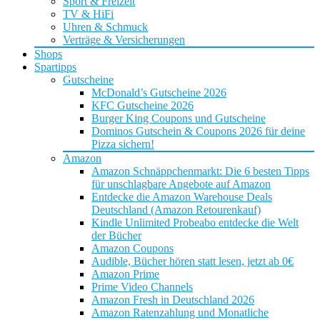
Sport & Freizeit
TV & HiFi
Uhren & Schmuck
Verträge & Versicherungen
Shops
Spartipps
Gutscheine
McDonald’s Gutscheine 2026
KFC Gutscheine 2026
Burger King Coupons und Gutscheine
Dominos Gutschein & Coupons 2026 für deine
Pizza sichern!
Amazon
Amazon Schnäppchenmarkt: Die 6 besten Tipps
für unschlagbare Angebote auf Amazon
Entdecke die Amazon Warehouse Deals
Deutschland (Amazon Retourenkauf)
Kindle Unlimited Probeabo entdecke die Welt
der Bücher
Amazon Coupons
Audible, Bücher hören statt lesen, jetzt ab 0€
Amazon Prime
Prime Video Channels
Amazon Fresh in Deutschland 2026
Amazon Ratenzahlung und Monatliche