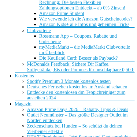
Rechnung: Die besten Flexiblen
Zahlungsoptionen Entdeckt – ab 0% Zinsen!
Amazon Prime Student
Wie verwende ich die Amazon Gutscheincodes?
Amazon Kids+ alle Infos und geheimen Tricks
Clubvorteile
Rossmann App – Coupons, Rabatte und
Gutscheine
myMediaMarkt – die MediaMarkt Clubvorteile
im Überblick
Die Kaufland Card: Besser als Payback?
McDonalds Feedback: Sichere Dir Kaffee,
Softgetränke, Eis oder Pommes für unschlagbare 0,50 €
Kostenlos
Spotify Premium 3 Monate kostenlos testen
Deutsches Fernsehen kostenlos im Ausland schauen
Entdecke den kostenlosen dm Teppichreiniger zum
ausleihen 2024
Magazin
Amazon Prime Days 2026 – Rabatte, Tipps & Deals
Outlet Neumünster – Das größte Designer Outlet im
Norden entdecken
Zeckenschutz bei Hunden – So schützt du deinen
Vierbeiner effektiv
REWE Produkttest – Jetzt Starten und Gratisprodukte