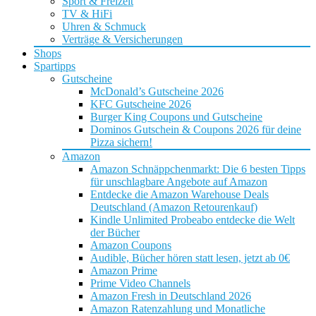
Sport & Freizeit
TV & HiFi
Uhren & Schmuck
Verträge & Versicherungen
Shops
Spartipps
Gutscheine
McDonald’s Gutscheine 2026
KFC Gutscheine 2026
Burger King Coupons und Gutscheine
Dominos Gutschein & Coupons 2026 für deine
Pizza sichern!
Amazon
Amazon Schnäppchenmarkt: Die 6 besten Tipps
für unschlagbare Angebote auf Amazon
Entdecke die Amazon Warehouse Deals
Deutschland (Amazon Retourenkauf)
Kindle Unlimited Probeabo entdecke die Welt
der Bücher
Amazon Coupons
Audible, Bücher hören statt lesen, jetzt ab 0€
Amazon Prime
Prime Video Channels
Amazon Fresh in Deutschland 2026
Amazon Ratenzahlung und Monatliche