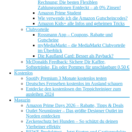
Rechnung: Die besten Flexiblen
Zahlungsoptionen Entdeckt – ab 0% Zinsen!
Amazon Prime Student
Wie verwende ich die Amazon Gutscheincodes?
Amazon Kids+ alle Infos und geheimen Tricks
Clubvorteile
Rossmann App – Coupons, Rabatte und
Gutscheine
myMediaMarkt – die MediaMarkt Clubvorteile
im Überblick
Die Kaufland Card: Besser als Payback?
McDonalds Feedback: Sichere Dir Kaffee,
Softgetränke, Eis oder Pommes für unschlagbare 0,50 €
Kostenlos
Spotify Premium 3 Monate kostenlos testen
Deutsches Fernsehen kostenlos im Ausland schauen
Entdecke den kostenlosen dm Teppichreiniger zum
ausleihen 2024
Magazin
Amazon Prime Days 2026 – Rabatte, Tipps & Deals
Outlet Neumünster – Das größte Designer Outlet im
Norden entdecken
Zeckenschutz bei Hunden – So schützt du deinen
Vierbeiner effektiv
REWE Produkttest – Jetzt Starten und Gratisprodukte