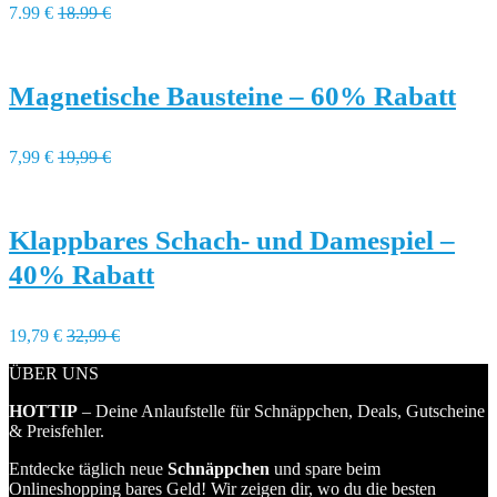
7.99 €
18.99 €
Magnetische Bausteine – 60% Rabatt
7,99 €
19,99 €
Klappbares Schach- und Damespiel –
40% Rabatt
19,79 €
32,99 €
ÜBER UNS
HOTTIP
– Deine Anlaufstelle für Schnäppchen, Deals, Gutscheine
& Preisfehler.
Entdecke täglich neue
Schnäppchen
und spare beim
Onlineshopping bares Geld! Wir zeigen dir, wo du die besten