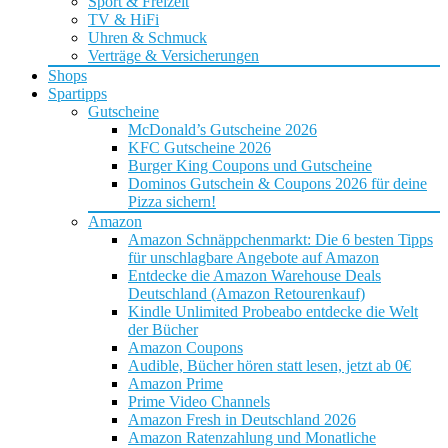
Sport & Freizeit
TV & HiFi
Uhren & Schmuck
Verträge & Versicherungen
Shops
Spartipps
Gutscheine
McDonald’s Gutscheine 2026
KFC Gutscheine 2026
Burger King Coupons und Gutscheine
Dominos Gutschein & Coupons 2026 für deine
Pizza sichern!
Amazon
Amazon Schnäppchenmarkt: Die 6 besten Tipps
für unschlagbare Angebote auf Amazon
Entdecke die Amazon Warehouse Deals
Deutschland (Amazon Retourenkauf)
Kindle Unlimited Probeabo entdecke die Welt
der Bücher
Amazon Coupons
Audible, Bücher hören statt lesen, jetzt ab 0€
Amazon Prime
Prime Video Channels
Amazon Fresh in Deutschland 2026
Amazon Ratenzahlung und Monatliche