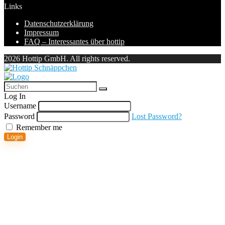
Links
Datenschutzerklärung
Impressum
FAQ – Interessantes über hottip
2026 Hottip GmbH. All rights reserved.
Log In
Username
Password
Lost Password?
Remember me
Login