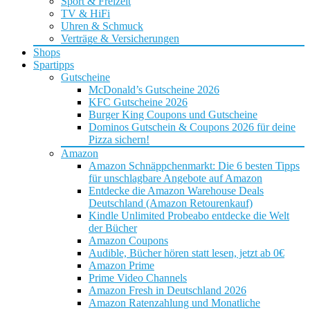
Sport & Freizeit
TV & HiFi
Uhren & Schmuck
Verträge & Versicherungen
Shops
Spartipps
Gutscheine
McDonald’s Gutscheine 2026
KFC Gutscheine 2026
Burger King Coupons und Gutscheine
Dominos Gutschein & Coupons 2026 für deine
Pizza sichern!
Amazon
Amazon Schnäppchenmarkt: Die 6 besten Tipps
für unschlagbare Angebote auf Amazon
Entdecke die Amazon Warehouse Deals
Deutschland (Amazon Retourenkauf)
Kindle Unlimited Probeabo entdecke die Welt
der Bücher
Amazon Coupons
Audible, Bücher hören statt lesen, jetzt ab 0€
Amazon Prime
Prime Video Channels
Amazon Fresh in Deutschland 2026
Amazon Ratenzahlung und Monatliche