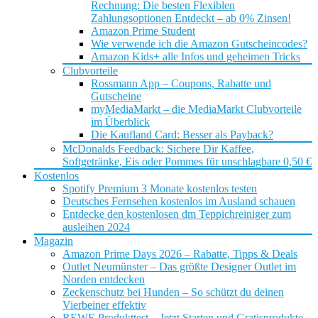
Rechnung: Die besten Flexiblen
Zahlungsoptionen Entdeckt – ab 0% Zinsen!
Amazon Prime Student
Wie verwende ich die Amazon Gutscheincodes?
Amazon Kids+ alle Infos und geheimen Tricks
Clubvorteile
Rossmann App – Coupons, Rabatte und
Gutscheine
myMediaMarkt – die MediaMarkt Clubvorteile
im Überblick
Die Kaufland Card: Besser als Payback?
McDonalds Feedback: Sichere Dir Kaffee,
Softgetränke, Eis oder Pommes für unschlagbare 0,50 €
Kostenlos
Spotify Premium 3 Monate kostenlos testen
Deutsches Fernsehen kostenlos im Ausland schauen
Entdecke den kostenlosen dm Teppichreiniger zum
ausleihen 2024
Magazin
Amazon Prime Days 2026 – Rabatte, Tipps & Deals
Outlet Neumünster – Das größte Designer Outlet im
Norden entdecken
Zeckenschutz bei Hunden – So schützt du deinen
Vierbeiner effektiv
REWE Produkttest – Jetzt Starten und Gratisprodukte