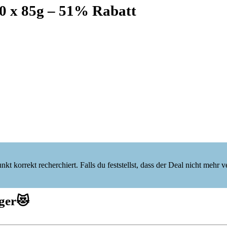
40 x 85g – 51% Rabatt
korrekt recherchiert. Falls du feststellst, dass der Deal nicht mehr verf
ger
😻