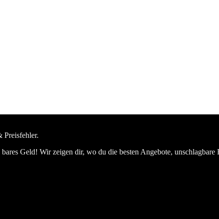
 Preisfehler.
bares Geld! Wir zeigen dir, wo du die besten Angebote, unschlagbare 