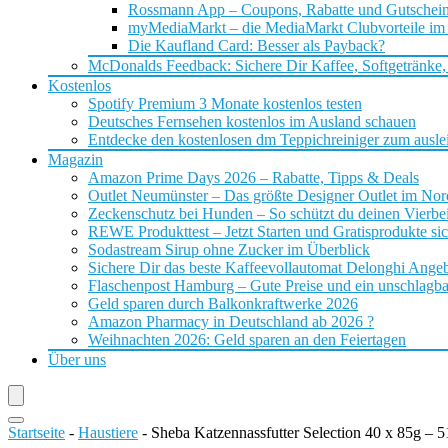
Rossmann App – Coupons, Rabatte und Gutschei
myMediaMarkt – die MediaMarkt Clubvorteile im
Die Kaufland Card: Besser als Payback?
McDonalds Feedback: Sichere Dir Kaffee, Softgetränke,
Kostenlos
Spotify Premium 3 Monate kostenlos testen
Deutsches Fernsehen kostenlos im Ausland schauen
Entdecke den kostenlosen dm Teppichreiniger zum ausle
Magazin
Amazon Prime Days 2026 – Rabatte, Tipps & Deals
Outlet Neumünster – Das größte Designer Outlet im No
Zeckenschutz bei Hunden – So schützt du deinen Vierbei
REWE Produkttest – Jetzt Starten und Gratisprodukte si
Sodastream Sirup ohne Zucker im Überblick
Sichere Dir das beste Kaffeevollautomat Delonghi Ange
Flaschenpost Hamburg – Gute Preise und ein unschlagba
Geld sparen durch Balkonkraftwerke 2026
Amazon Pharmacy in Deutschland ab 2026 ?
Weihnachten 2026: Geld sparen an den Feiertagen
Über uns
Startseite
-
Haustiere
-
Sheba Katzennassfutter Selection 40 x 85g – 