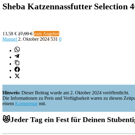
Sheba Katzennassfutter Selection 
13,58 €
27,99 €
zum Angebot
Manuel
2. Oktober 2024
531
0
Hinweis:
Dieser Beitrag wurde am 2. Oktober 2024 veröffentlicht.
Die Informationen zu Preis und Verfügbarkeit waren zu diesem Zeitpunkt 
einem
Kommentar
mit.
😻Jeder Tag ein Fest
für Deinen Stubenti