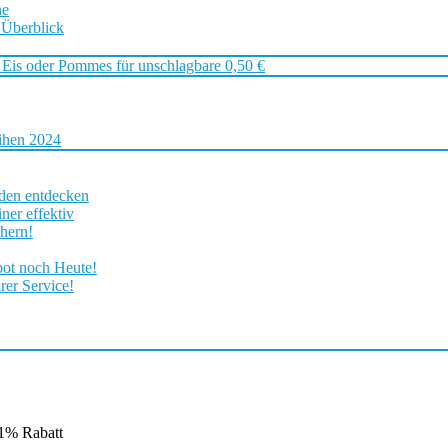
ne
 Überblick
 Eis oder Pommes für unschlagbare 0,50 €
ihen 2024
rden entdecken
ner effektiv
chern!
bot noch Heute!
rer Service!
51% Rabatt