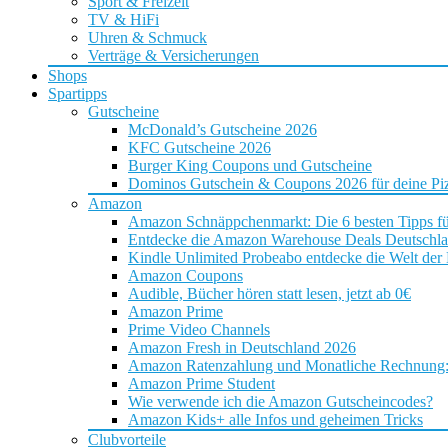
Sport & Freizeit
TV & HiFi
Uhren & Schmuck
Verträge & Versicherungen
Shops
Spartipps
Gutscheine
McDonald’s Gutscheine 2026
KFC Gutscheine 2026
Burger King Coupons und Gutscheine
Dominos Gutschein & Coupons 2026 für deine Piz
Amazon
Amazon Schnäppchenmarkt: Die 6 besten Tipps f
Entdecke die Amazon Warehouse Deals Deutschl
Kindle Unlimited Probeabo entdecke die Welt der
Amazon Coupons
Audible, Bücher hören statt lesen, jetzt ab 0€
Amazon Prime
Prime Video Channels
Amazon Fresh in Deutschland 2026
Amazon Ratenzahlung und Monatliche Rechnung: D
Amazon Prime Student
Wie verwende ich die Amazon Gutscheincodes?
Amazon Kids+ alle Infos und geheimen Tricks
Clubvorteile