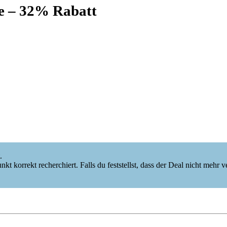
e – 32% Rabatt
.
korrekt recherchiert. Falls du feststellst, dass der Deal nicht mehr verf