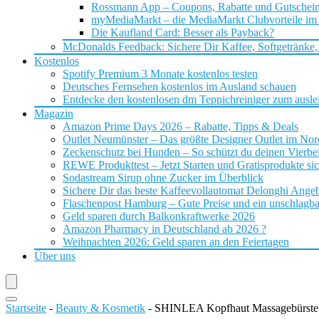
Rossmann App – Coupons, Rabatte und Gutschei
myMediaMarkt – die MediaMarkt Clubvorteile im
Die Kaufland Card: Besser als Payback?
McDonalds Feedback: Sichere Dir Kaffee, Softgetränke,
Kostenlos
Spotify Premium 3 Monate kostenlos testen
Deutsches Fernsehen kostenlos im Ausland schauen
Entdecke den kostenlosen dm Teppichreiniger zum ausle
Magazin
Amazon Prime Days 2026 – Rabatte, Tipps & Deals
Outlet Neumünster – Das größte Designer Outlet im No
Zeckenschutz bei Hunden – So schützt du deinen Vierbei
REWE Produkttest – Jetzt Starten und Gratisprodukte si
Sodastream Sirup ohne Zucker im Überblick
Sichere Dir das beste Kaffeevollautomat Delonghi Ange
Flaschenpost Hamburg – Gute Preise und ein unschlagba
Geld sparen durch Balkonkraftwerke 2026
Amazon Pharmacy in Deutschland ab 2026 ?
Weihnachten 2026: Geld sparen an den Feiertagen
Über uns
Startseite
-
Beauty & Kosmetik
-
SHINLEA Kopfhaut Massagebürste 