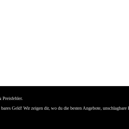
 Preisfehler.
bares Geld! Wir zeigen dir, wo du die besten Angebote, unschlagbare 