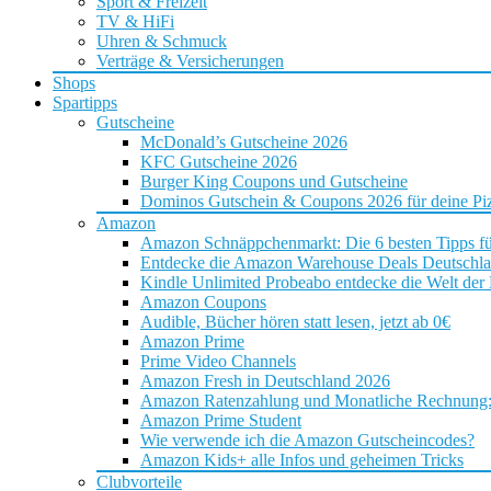
Sport & Freizeit
TV & HiFi
Uhren & Schmuck
Verträge & Versicherungen
Shops
Spartipps
Gutscheine
McDonald’s Gutscheine 2026
KFC Gutscheine 2026
Burger King Coupons und Gutscheine
Dominos Gutschein & Coupons 2026 für deine Piz
Amazon
Amazon Schnäppchenmarkt: Die 6 besten Tipps f
Entdecke die Amazon Warehouse Deals Deutschl
Kindle Unlimited Probeabo entdecke die Welt der
Amazon Coupons
Audible, Bücher hören statt lesen, jetzt ab 0€
Amazon Prime
Prime Video Channels
Amazon Fresh in Deutschland 2026
Amazon Ratenzahlung und Monatliche Rechnung: D
Amazon Prime Student
Wie verwende ich die Amazon Gutscheincodes?
Amazon Kids+ alle Infos und geheimen Tricks
Clubvorteile