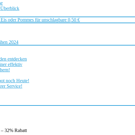
ne
 Überblick
 Eis oder Pommes für unschlagbare 0,50 €
ihen 2024
rden entdecken
ner effektiv
chern!
bot noch Heute!
rer Service!
– 32% Rabatt