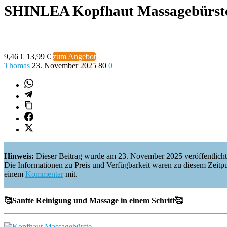
SHINLEA Kopfhaut Massagebürst
9,46 €
13,99 €
zum Angebot
Thomas
23. November 2025
80
0
Hinweis:
Dieser Beitrag wurde am 23. November 2025 veröffentlicht
Die Informationen zu Preis und Verfügbarkeit waren zu diesem Zeitpunkt 
einem
Kommentar
mit.
🥰Sanfte Reinigung und Massage in einem Schritt🥰