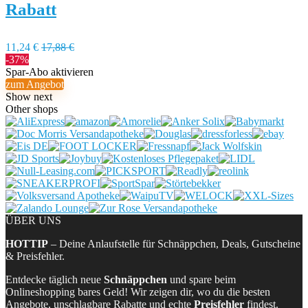
Rabatt
11,24 €
17,88 €
-37%
Spar-Abo aktivieren
zum Angebot
Show next
Other shops
ÜBER UNS
HOTTIP
– Deine Anlaufstelle für Schnäppchen, Deals, Gutscheine
& Preisfehler.
Entdecke täglich neue
Schnäppchen
und spare beim
Onlineshopping bares Geld! Wir zeigen dir, wo du die besten
Angebote, unschlagbare Rabatte und echte
Preisfehler
findest.