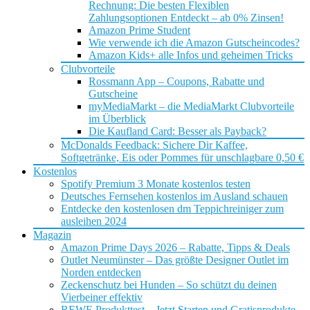
Rechnung: Die besten Flexiblen
Zahlungsoptionen Entdeckt – ab 0% Zinsen!
Amazon Prime Student
Wie verwende ich die Amazon Gutscheincodes?
Amazon Kids+ alle Infos und geheimen Tricks
Clubvorteile
Rossmann App – Coupons, Rabatte und
Gutscheine
myMediaMarkt – die MediaMarkt Clubvorteile
im Überblick
Die Kaufland Card: Besser als Payback?
McDonalds Feedback: Sichere Dir Kaffee,
Softgetränke, Eis oder Pommes für unschlagbare 0,50 €
Kostenlos
Spotify Premium 3 Monate kostenlos testen
Deutsches Fernsehen kostenlos im Ausland schauen
Entdecke den kostenlosen dm Teppichreiniger zum
ausleihen 2024
Magazin
Amazon Prime Days 2026 – Rabatte, Tipps & Deals
Outlet Neumünster – Das größte Designer Outlet im
Norden entdecken
Zeckenschutz bei Hunden – So schützt du deinen
Vierbeiner effektiv
REWE Produkttest – Jetzt Starten und Gratisprodukte