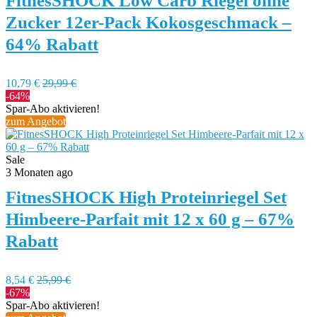
FitnesSHOCK Low Carb Riegel ohne
Zucker 12er-Pack Kokosgeschmack –
64% Rabatt
10,79 €
29,99 €
-64%
Spar-Abo aktivieren!
zum Angebot
Sale
3 Monaten ago
FitnesSHOCK High Proteinriegel Set
Himbeere-Parfait mit 12 x 60 g – 67%
Rabatt
8,54 €
25,99 €
-67%
Spar-Abo aktivieren!