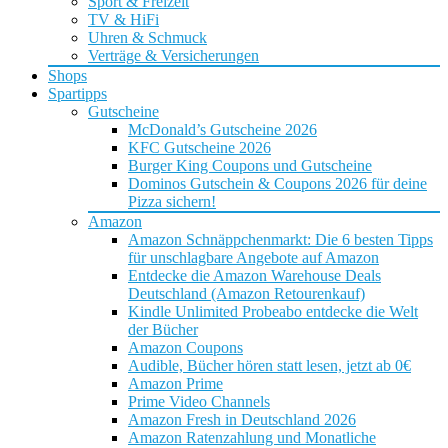
Sport & Freizeit
TV & HiFi
Uhren & Schmuck
Verträge & Versicherungen
Shops
Spartipps
Gutscheine
McDonald’s Gutscheine 2026
KFC Gutscheine 2026
Burger King Coupons und Gutscheine
Dominos Gutschein & Coupons 2026 für deine
Pizza sichern!
Amazon
Amazon Schnäppchenmarkt: Die 6 besten Tipps
für unschlagbare Angebote auf Amazon
Entdecke die Amazon Warehouse Deals
Deutschland (Amazon Retourenkauf)
Kindle Unlimited Probeabo entdecke die Welt
der Bücher
Amazon Coupons
Audible, Bücher hören statt lesen, jetzt ab 0€
Amazon Prime
Prime Video Channels
Amazon Fresh in Deutschland 2026
Amazon Ratenzahlung und Monatliche