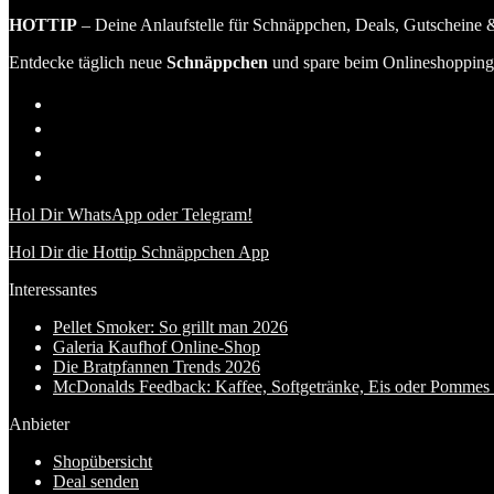
HOTTIP
– Deine Anlaufstelle für Schnäppchen, Deals, Gutscheine &
Entdecke täglich neue
Schnäppchen
und spare beim Onlineshopping 
Hol Dir WhatsApp oder Telegram!
Hol Dir die Hottip Schnäppchen App
Interessantes
Pellet Smoker: So grillt man 2026
Galeria Kaufhof Online-Shop
Die Bratpfannen Trends 2026
McDonalds Feedback: Kaffee, Softgetränke, Eis oder Pommes f
Anbieter
Shopübersicht
Deal senden