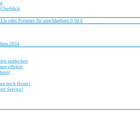
ne
 Überblick
 Eis oder Pommes für unschlagbare 0,50 €
ihen 2024
rden entdecken
ner effektiv
chern!
bot noch Heute!
rer Service!