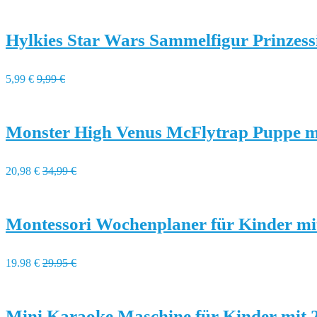
Hylkies Star Wars Sammelfigur Prinzess
5,99 €
9,99 €
Monster High Venus McFlytrap Puppe m
20,98 €
34,99 €
Montessori Wochenplaner für Kinder m
19.98 €
29.95 €
Mini Karaoke Maschine für Kinder mit 