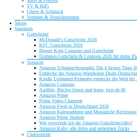
Sport & Freizeit
TV & HiFi
Uhren & Schmuck
Verträge & Versicherungen
Shops
Spartipps
Gutscheine
McDonald’s Gutscheine 2026
KFC Gutscheine 2026
Burger King Coupons und Gutscheine
Dominos Gutschein & Coupons 2026 für deine Piz
Amazon
Amazon Schnäppchenmarkt: Die 6 besten Tipps f
Entdecke die Amazon Warehouse Deals Deutschl
Kindle Unlimited Probeabo entdecke die Welt der
Amazon Coupons
Audible, Bücher hören statt lesen, jetzt ab 0€
Amazon Prime
Prime Video Channels
Amazon Fresh in Deutschland 2026
Amazon Ratenzahlung und Monatliche Rechnung: D
Amazon Prime Student
Wie verwende ich die Amazon Gutscheincodes?
Amazon Kids+ alle Infos und geheimen Tricks
Clubvorteile