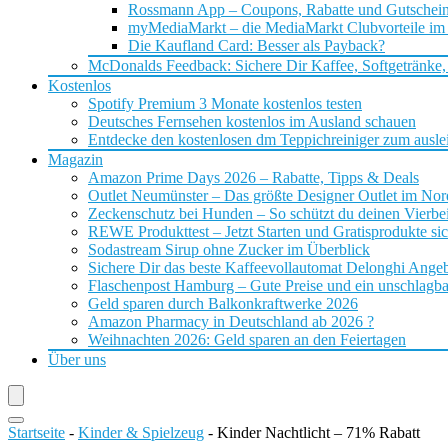
Rossmann App – Coupons, Rabatte und Gutschei
myMediaMarkt – die MediaMarkt Clubvorteile im
Die Kaufland Card: Besser als Payback?
McDonalds Feedback: Sichere Dir Kaffee, Softgetränke,
Kostenlos
Spotify Premium 3 Monate kostenlos testen
Deutsches Fernsehen kostenlos im Ausland schauen
Entdecke den kostenlosen dm Teppichreiniger zum ausle
Magazin
Amazon Prime Days 2026 – Rabatte, Tipps & Deals
Outlet Neumünster – Das größte Designer Outlet im No
Zeckenschutz bei Hunden – So schützt du deinen Vierbei
REWE Produkttest – Jetzt Starten und Gratisprodukte si
Sodastream Sirup ohne Zucker im Überblick
Sichere Dir das beste Kaffeevollautomat Delonghi Ange
Flaschenpost Hamburg – Gute Preise und ein unschlagba
Geld sparen durch Balkonkraftwerke 2026
Amazon Pharmacy in Deutschland ab 2026 ?
Weihnachten 2026: Geld sparen an den Feiertagen
Über uns
Startseite
-
Kinder & Spielzeug
-
Kinder Nachtlicht – 71% Rabatt