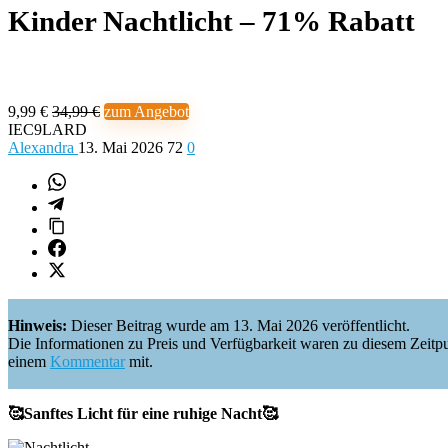
Kinder Nachtlicht – 71% Rabatt
9,99 €
34,99 €
zum Angebot
IEC9LARD
Alexandra
13. Mai 2026
72
0
Hinweis:
Dieser Beitrag wurde am 13. Mai 2026 veröffentlicht.
Die Informationen zu Preis und Verfügbarkeit waren zu diesem Zeitpunkt 
einem
Kommentar
mit.
🥰Sanftes Licht für eine ruhige Nacht🥰