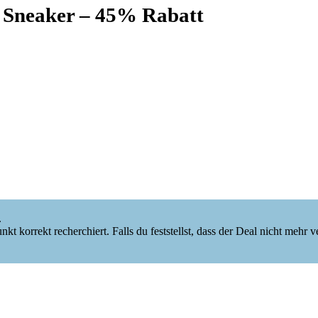
 Sneaker – 45% Rabatt
.
korrekt recherchiert. Falls du feststellst, dass der Deal nicht mehr verf