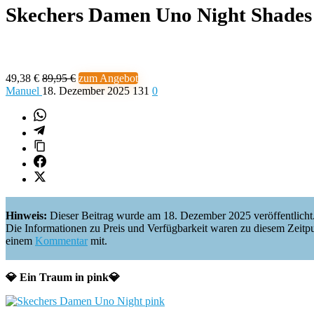
Skechers Damen Uno Night Shades
49,38 €
89,95 €
zum Angebot
Manuel
18. Dezember 2025
131
0
Hinweis:
Dieser Beitrag wurde am 18. Dezember 2025 veröffentlicht
Die Informationen zu Preis und Verfügbarkeit waren zu diesem Zeitpunkt 
einem
Kommentar
mit.
💎 Ein Traum in pink💎