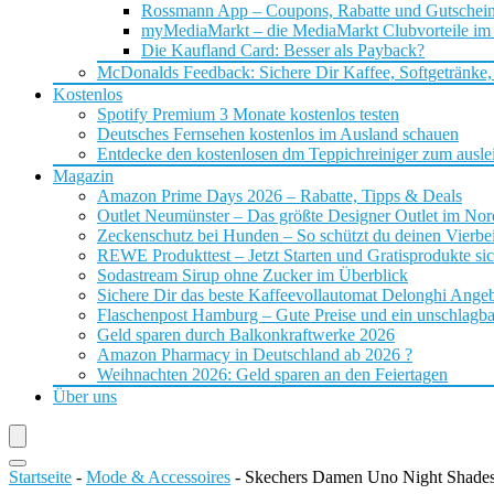
Rossmann App – Coupons, Rabatte und Gutschei
myMediaMarkt – die MediaMarkt Clubvorteile im
Die Kaufland Card: Besser als Payback?
McDonalds Feedback: Sichere Dir Kaffee, Softgetränke,
Kostenlos
Spotify Premium 3 Monate kostenlos testen
Deutsches Fernsehen kostenlos im Ausland schauen
Entdecke den kostenlosen dm Teppichreiniger zum ausle
Magazin
Amazon Prime Days 2026 – Rabatte, Tipps & Deals
Outlet Neumünster – Das größte Designer Outlet im No
Zeckenschutz bei Hunden – So schützt du deinen Vierbei
REWE Produkttest – Jetzt Starten und Gratisprodukte si
Sodastream Sirup ohne Zucker im Überblick
Sichere Dir das beste Kaffeevollautomat Delonghi Ange
Flaschenpost Hamburg – Gute Preise und ein unschlagba
Geld sparen durch Balkonkraftwerke 2026
Amazon Pharmacy in Deutschland ab 2026 ?
Weihnachten 2026: Geld sparen an den Feiertagen
Über uns
Startseite
-
Mode & Accessoires
-
Skechers Damen Uno Night Shades