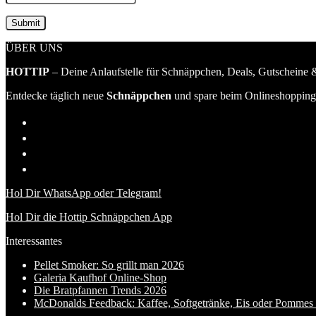
ÜBER UNS
HOTTIP
– Deine Anlaufstelle für Schnäppchen, Deals, Gutscheine &
Entdecke täglich neue
Schnäppchen
und spare beim Onlineshopping 
Hol Dir WhatsApp oder Telegram!
Hol Dir die Hottip Schnäppchen App
Interessantes
Pellet Smoker: So grillt man 2026
Galeria Kaufhof Online-Shop
Die Bratpfannen Trends 2026
McDonalds Feedback: Kaffee, Softgetränke, Eis oder Pommes f