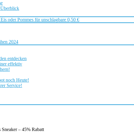
ne
 Überblick
 Eis oder Pommes für unschlagbare 0,50 €
ihen 2024
rden entdecken
ner effektiv
chern!
bot noch Heute!
rer Service!
 Sneaker – 45% Rabatt