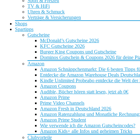
Sport & Freizeit
TV & HiFi
Uhren & Schmuck
Verträge & Versicherungen
Shops
Spartipps
Gutscheine
McDonald’s Gutscheine 2026
KFC Gutscheine 2026
Burger King Coupons und Gutscheine
Dominos Gutschein & Coupons 2026 für deine Piz
Amazon
Amazon Schnäppchenmarkt: Die 6 besten Tipps f
Entdecke die Amazon Warehouse Deals Deutschl
Kindle Unlimited Probeabo entdecke die Welt der
Amazon Coupons
Audible, Bücher hören statt lesen, jetzt ab 0€
Amazon Prime
Prime Video Channels
Amazon Fresh in Deutschland 2026
Amazon Ratenzahlung und Monatliche Rechnung: D
Amazon Prime Student
Wie verwende ich die Amazon Gutscheincodes?
Amazon Kids+ alle Infos und geheimen Tricks
Clubvorteile