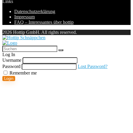
Links
Datenschutzerklärung
Impressum
FAQ – Interessantes über hottip
2026 Hottip GmbH. All rights reserved.
Log In
Username
Password
Lost Password?
Remember me
Login