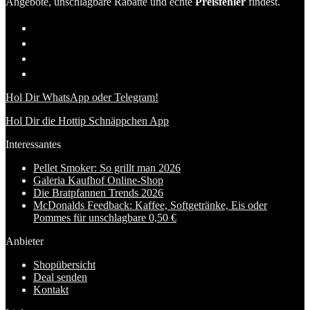
Angebote, unschlagbare Rabatte und echte
Preisfehler
findest.
Hol Dir WhatsApp oder Telegram!
Hol Dir die Hottip Schnäppchen App
Interessantes
Pellet Smoker: So grillt man 2026
Galeria Kaufhof Online-Shop
Die Bratpfannen Trends 2026
McDonalds Feedback: Kaffee, Softgetränke, Eis oder
Pommes für unschlagbare 0,50 €
Anbieter
Shopübersicht
Deal senden
Kontakt