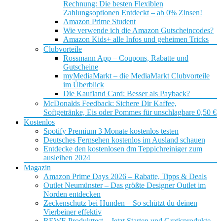
Rechnung: Die besten Flexiblen
Zahlungsoptionen Entdeckt – ab 0% Zinsen!
Amazon Prime Student
Wie verwende ich die Amazon Gutscheincodes?
Amazon Kids+ alle Infos und geheimen Tricks
Clubvorteile
Rossmann App – Coupons, Rabatte und
Gutscheine
myMediaMarkt – die MediaMarkt Clubvorteile
im Überblick
Die Kaufland Card: Besser als Payback?
McDonalds Feedback: Sichere Dir Kaffee,
Softgetränke, Eis oder Pommes für unschlagbare 0,50 €
Kostenlos
Spotify Premium 3 Monate kostenlos testen
Deutsches Fernsehen kostenlos im Ausland schauen
Entdecke den kostenlosen dm Teppichreiniger zum
ausleihen 2024
Magazin
Amazon Prime Days 2026 – Rabatte, Tipps & Deals
Outlet Neumünster – Das größte Designer Outlet im
Norden entdecken
Zeckenschutz bei Hunden – So schützt du deinen
Vierbeiner effektiv
REWE Produkttest – Jetzt Starten und Gratisprodukte