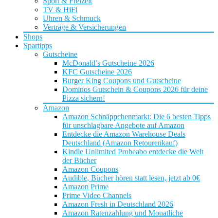
Sport & Freizeit
TV & HiFi
Uhren & Schmuck
Verträge & Versicherungen
Shops
Spartipps
Gutscheine
McDonald’s Gutscheine 2026
KFC Gutscheine 2026
Burger King Coupons und Gutscheine
Dominos Gutschein & Coupons 2026 für deine
Pizza sichern!
Amazon
Amazon Schnäppchenmarkt: Die 6 besten Tipps
für unschlagbare Angebote auf Amazon
Entdecke die Amazon Warehouse Deals
Deutschland (Amazon Retourenkauf)
Kindle Unlimited Probeabo entdecke die Welt
der Bücher
Amazon Coupons
Audible, Bücher hören statt lesen, jetzt ab 0€
Amazon Prime
Prime Video Channels
Amazon Fresh in Deutschland 2026
Amazon Ratenzahlung und Monatliche