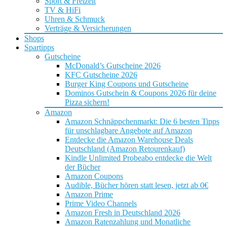
Sport & Freizeit
TV & HiFi
Uhren & Schmuck
Verträge & Versicherungen
Shops
Spartipps
Gutscheine
McDonald’s Gutscheine 2026
KFC Gutscheine 2026
Burger King Coupons und Gutscheine
Dominos Gutschein & Coupons 2026 für deine
Pizza sichern!
Amazon
Amazon Schnäppchenmarkt: Die 6 besten Tipps
für unschlagbare Angebote auf Amazon
Entdecke die Amazon Warehouse Deals
Deutschland (Amazon Retourenkauf)
Kindle Unlimited Probeabo entdecke die Welt
der Bücher
Amazon Coupons
Audible, Bücher hören statt lesen, jetzt ab 0€
Amazon Prime
Prime Video Channels
Amazon Fresh in Deutschland 2026
Amazon Ratenzahlung und Monatliche