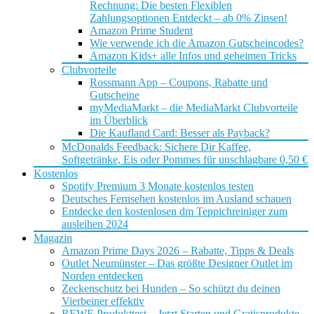
Rechnung: Die besten Flexiblen
Zahlungsoptionen Entdeckt – ab 0% Zinsen!
Amazon Prime Student
Wie verwende ich die Amazon Gutscheincodes?
Amazon Kids+ alle Infos und geheimen Tricks
Clubvorteile
Rossmann App – Coupons, Rabatte und
Gutscheine
myMediaMarkt – die MediaMarkt Clubvorteile
im Überblick
Die Kaufland Card: Besser als Payback?
McDonalds Feedback: Sichere Dir Kaffee,
Softgetränke, Eis oder Pommes für unschlagbare 0,50 €
Kostenlos
Spotify Premium 3 Monate kostenlos testen
Deutsches Fernsehen kostenlos im Ausland schauen
Entdecke den kostenlosen dm Teppichreiniger zum
ausleihen 2024
Magazin
Amazon Prime Days 2026 – Rabatte, Tipps & Deals
Outlet Neumünster – Das größte Designer Outlet im
Norden entdecken
Zeckenschutz bei Hunden – So schützt du deinen
Vierbeiner effektiv
REWE Produkttest – Jetzt Starten und Gratisprodukte