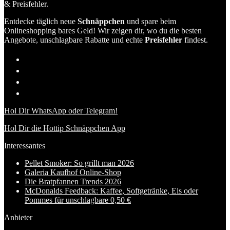
& Preisfehler.
Entdecke täglich neue
Schnäppchen
und spare beim
Onlineshopping bares Geld! Wir zeigen dir, wo du die besten
Angebote, unschlagbare Rabatte und echte
Preisfehler
findest.
Hol Dir WhatsApp oder Telegram!
Hol Dir die Hottip Schnäppchen App
Interessantes
Pellet Smoker: So grillt man 2026
Galeria Kaufhof Online-Shop
Die Bratpfannen Trends 2026
McDonalds Feedback: Kaffee, Softgetränke, Eis oder
Pommes für unschlagbare 0,50 €
Anbieter