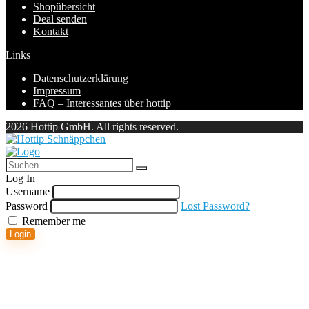
Shopübersicht
Deal senden
Kontakt
Links
Datenschutzerklärung
Impressum
FAQ – Interessantes über hottip
2026 Hottip GmbH. All rights reserved.
Log In
Username
Password
Lost Password?
Remember me
Login