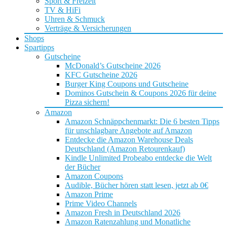
Sport & Freizeit
TV & HiFi
Uhren & Schmuck
Verträge & Versicherungen
Shops
Spartipps
Gutscheine
McDonald’s Gutscheine 2026
KFC Gutscheine 2026
Burger King Coupons und Gutscheine
Dominos Gutschein & Coupons 2026 für deine
Pizza sichern!
Amazon
Amazon Schnäppchenmarkt: Die 6 besten Tipps
für unschlagbare Angebote auf Amazon
Entdecke die Amazon Warehouse Deals
Deutschland (Amazon Retourenkauf)
Kindle Unlimited Probeabo entdecke die Welt
der Bücher
Amazon Coupons
Audible, Bücher hören statt lesen, jetzt ab 0€
Amazon Prime
Prime Video Channels
Amazon Fresh in Deutschland 2026
Amazon Ratenzahlung und Monatliche