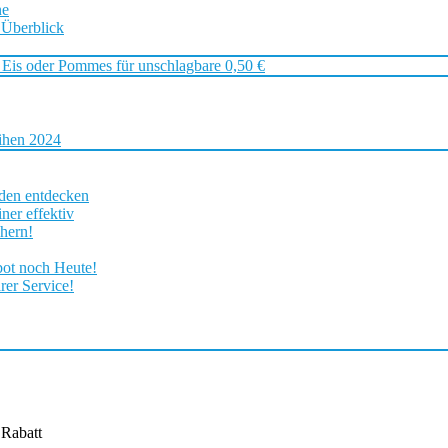
ne
 Überblick
 Eis oder Pommes für unschlagbare 0,50 €
ihen 2024
rden entdecken
ner effektiv
chern!
bot noch Heute!
rer Service!
Rabatt