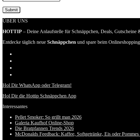
ÜBER UNS
HOTTIP
– Deine Anlaufstelle für Schnäppchen, Deals, Gutscheine &
Entdecke täglich neue
Schnäppchen
und spare beim Onlineshopping 
Hol Dir WhatsApp oder Telegram!
Hol Dir die Hottip Schnäppchen App
Interessantes
Pellet Smoker: So grillt man 2026
Galeria Kaufhof Online-Shop
Die Bratpfannen Trends 2026
McDonalds Feedback: Kaffee, Softgetränke, Eis oder Pommes f