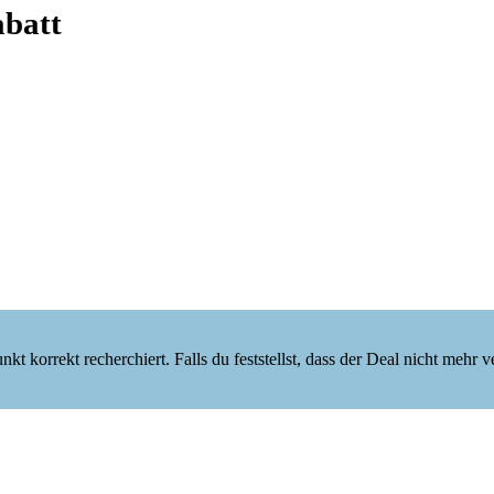
batt
korrekt recherchiert. Falls du feststellst, dass der Deal nicht mehr verf