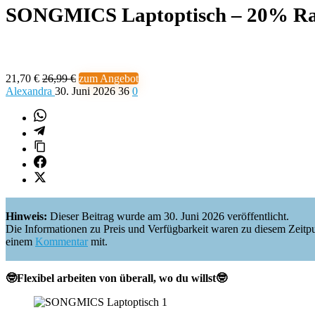
SONGMICS Laptoptisch – 20% Ra
21,70 €
26,99 €
zum Angebot
Alexandra
30. Juni 2026
36
0
Hinweis:
Dieser Beitrag wurde am 30. Juni 2026 veröffentlicht.
Die Informationen zu Preis und Verfügbarkeit waren zu diesem Zeitpunkt 
einem
Kommentar
mit.
🤓Flexibel arbeiten von überall, wo du willst🤓