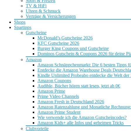
Sport & Freizeit
TV & HiFi
Uhren & Schmuck
Verträge & Versicherungen
Shops
Spartipps
Gutscheine
McDonald’s Gutscheine 2026
KFC Gutscheine 2026
Burger King Coupons und Gutscheine
Dominos Gutschein & Coupons 2026 für deine Piz
Amazon
Amazon Schnäppchenmarkt: Die 6 besten Tipps f
Entdecke die Amazon Warehouse Deals Deutschl
Kindle Unlimited Probeabo entdecke die Welt der
Amazon Coupons
Audible, Bücher hören statt lesen, jetzt ab 0€
Amazon Prime
Prime Video Channels
Amazon Fresh in Deutschland 2026
Amazon Ratenzahlung und Monatliche Rechnung: D
Amazon Prime Student
Wie verwende ich die Amazon Gutscheincodes?
Amazon Kids+ alle Infos und geheimen Tricks
Clubvorteile