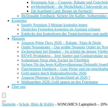
Rossmann App – Coupons, Rabatte und Gutschei
myMediaMarkt – die MediaMarkt Clubvorteile im
Die Kaufland Card: Besser als Payback?
McDonalds Feedback: Sichere Dir Kaffee, Softgetränke,
Kostenlos
Spotify Premium 3 Monate kostenlos testen
Deutsches Fernsehen kostenlos im Ausland schauen
Entdecke den kostenlosen dm Teppichreiniger zum ausle
Magazin
Amazon Prime Days 2026 – Rabatte, Tipps & Deals
Outlet Neumünster – Das größte Designer Outlet im No
Zeckenschutz bei Hunden – So schützt du deinen Vierbei
REWE Produkttest – Jetzt Starten und Gratisprodukte si
Sodastream Sirup ohne Zucker im Überblick
Sichere Dir das beste Kaffeevollautomat Delonghi Ange
Flaschenpost Hamburg – Gute Preise und ein unschlagba
Geld sparen durch Balkonkraftwerke 2026
Amazon Pharmacy in Deutschland ab 2026 ?
Weihnachten 2026: Geld sparen an den Feiertagen
Über uns
Startseite
-
Schule, Büro & Hobby
-
SONGMICS Laptoptisch – 20% 