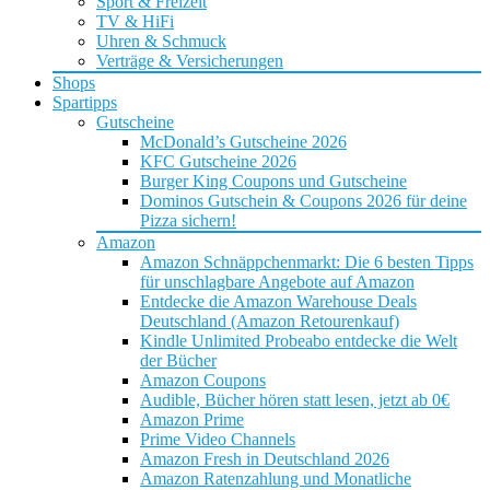
Sport & Freizeit
TV & HiFi
Uhren & Schmuck
Verträge & Versicherungen
Shops
Spartipps
Gutscheine
McDonald’s Gutscheine 2026
KFC Gutscheine 2026
Burger King Coupons und Gutscheine
Dominos Gutschein & Coupons 2026 für deine
Pizza sichern!
Amazon
Amazon Schnäppchenmarkt: Die 6 besten Tipps
für unschlagbare Angebote auf Amazon
Entdecke die Amazon Warehouse Deals
Deutschland (Amazon Retourenkauf)
Kindle Unlimited Probeabo entdecke die Welt
der Bücher
Amazon Coupons
Audible, Bücher hören statt lesen, jetzt ab 0€
Amazon Prime
Prime Video Channels
Amazon Fresh in Deutschland 2026
Amazon Ratenzahlung und Monatliche