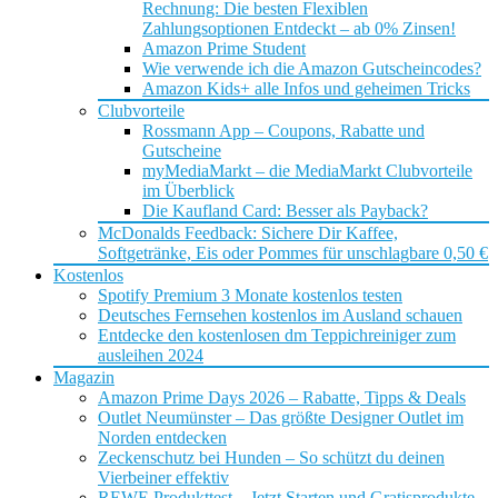
Rechnung: Die besten Flexiblen
Zahlungsoptionen Entdeckt – ab 0% Zinsen!
Amazon Prime Student
Wie verwende ich die Amazon Gutscheincodes?
Amazon Kids+ alle Infos und geheimen Tricks
Clubvorteile
Rossmann App – Coupons, Rabatte und
Gutscheine
myMediaMarkt – die MediaMarkt Clubvorteile
im Überblick
Die Kaufland Card: Besser als Payback?
McDonalds Feedback: Sichere Dir Kaffee,
Softgetränke, Eis oder Pommes für unschlagbare 0,50 €
Kostenlos
Spotify Premium 3 Monate kostenlos testen
Deutsches Fernsehen kostenlos im Ausland schauen
Entdecke den kostenlosen dm Teppichreiniger zum
ausleihen 2024
Magazin
Amazon Prime Days 2026 – Rabatte, Tipps & Deals
Outlet Neumünster – Das größte Designer Outlet im
Norden entdecken
Zeckenschutz bei Hunden – So schützt du deinen
Vierbeiner effektiv
REWE Produkttest – Jetzt Starten und Gratisprodukte