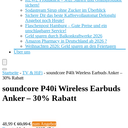
sichern!
Sodastream Sirup ohne Zucker im Überblick
Sichere Dir das beste Kaffeevollautomat Delonghi
Angebot noch Heute!
Flaschenpost Hamburg – Gute Preise und ein
unschlagbarer Service!
Geld sparen durch Balkonkraftwerke 2026
Amazon Pharmacy in Deutschland ab 2026 ?
Weihnachten 2026: Geld sparen an den Feiertagen
Über uns
Startseite
-
TV & HiFi
-
soundcore P40i Wireless Earbuds Anker –
30% Rabatt
soundcore P40i Wireless Earbuds
Anker – 30% Rabatt
48,99 €
69,99 €
zum Angebot