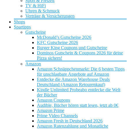
Sport & Freizeit
TV & HiFi
Uhren & Schmuck
Verträge & Versicherungen
Shops
Spartipps
Gutscheine
McDonald’s Gutscheine 2026
KFC Gutscheine 2026
Burger King Coupons und Gutscheine
Dominos Gutschein & Coupons 2026 für deine
Pizza sichern!
Amazon
Amazon Schnäppchenmarkt: Die 6 besten Tipps
für unschlagbare Angebote auf Amazon
Entdecke die Amazon Warehouse Deals
Deutschland (Amazon Retourenkauf)
Kindle Unlimited Probeabo entdecke die Welt
der Bücher
Amazon Coupons
Audible, Bücher hören statt lesen, jetzt ab 0€
Amazon Prime
Prime Video Channels
Amazon Fresh in Deutschland 2026
Amazon Ratenzahlung und Monatliche