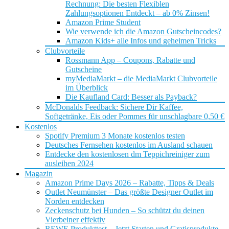
Rechnung: Die besten Flexiblen
Zahlungsoptionen Entdeckt – ab 0% Zinsen!
Amazon Prime Student
Wie verwende ich die Amazon Gutscheincodes?
Amazon Kids+ alle Infos und geheimen Tricks
Clubvorteile
Rossmann App – Coupons, Rabatte und
Gutscheine
myMediaMarkt – die MediaMarkt Clubvorteile
im Überblick
Die Kaufland Card: Besser als Payback?
McDonalds Feedback: Sichere Dir Kaffee,
Softgetränke, Eis oder Pommes für unschlagbare 0,50 €
Kostenlos
Spotify Premium 3 Monate kostenlos testen
Deutsches Fernsehen kostenlos im Ausland schauen
Entdecke den kostenlosen dm Teppichreiniger zum
ausleihen 2024
Magazin
Amazon Prime Days 2026 – Rabatte, Tipps & Deals
Outlet Neumünster – Das größte Designer Outlet im
Norden entdecken
Zeckenschutz bei Hunden – So schützt du deinen
Vierbeiner effektiv
REWE Produkttest – Jetzt Starten und Gratisprodukte