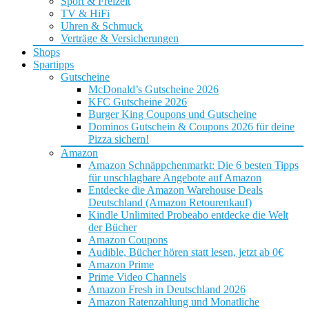
Sport & Freizeit
TV & HiFi
Uhren & Schmuck
Verträge & Versicherungen
Shops
Spartipps
Gutscheine
McDonald’s Gutscheine 2026
KFC Gutscheine 2026
Burger King Coupons und Gutscheine
Dominos Gutschein & Coupons 2026 für deine
Pizza sichern!
Amazon
Amazon Schnäppchenmarkt: Die 6 besten Tipps
für unschlagbare Angebote auf Amazon
Entdecke die Amazon Warehouse Deals
Deutschland (Amazon Retourenkauf)
Kindle Unlimited Probeabo entdecke die Welt
der Bücher
Amazon Coupons
Audible, Bücher hören statt lesen, jetzt ab 0€
Amazon Prime
Prime Video Channels
Amazon Fresh in Deutschland 2026
Amazon Ratenzahlung und Monatliche