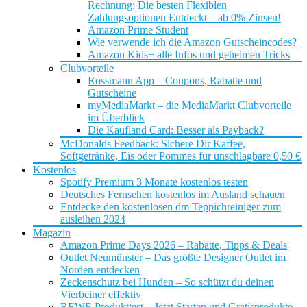
Rechnung: Die besten Flexiblen
Zahlungsoptionen Entdeckt – ab 0% Zinsen!
Amazon Prime Student
Wie verwende ich die Amazon Gutscheincodes?
Amazon Kids+ alle Infos und geheimen Tricks
Clubvorteile
Rossmann App – Coupons, Rabatte und
Gutscheine
myMediaMarkt – die MediaMarkt Clubvorteile
im Überblick
Die Kaufland Card: Besser als Payback?
McDonalds Feedback: Sichere Dir Kaffee,
Softgetränke, Eis oder Pommes für unschlagbare 0,50 €
Kostenlos
Spotify Premium 3 Monate kostenlos testen
Deutsches Fernsehen kostenlos im Ausland schauen
Entdecke den kostenlosen dm Teppichreiniger zum
ausleihen 2024
Magazin
Amazon Prime Days 2026 – Rabatte, Tipps & Deals
Outlet Neumünster – Das größte Designer Outlet im
Norden entdecken
Zeckenschutz bei Hunden – So schützt du deinen
Vierbeiner effektiv
REWE Produkttest – Jetzt Starten und Gratisprodukte